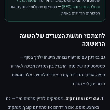
שניות, והיא הבלם האפקטיבי היחיד נגד
הונאות מנכ״ל
והחלפת חשבונית (BEC)
— ההונאות שעולות לעסקים את
הסכומים הגדולים באמת.
לחצתם? חמשת הצעדים של השעה
הראשונה
גם בארגון עם מודעות גבוהה, מישהו ילחץ בסוף —
סטטיסטיקה של נפח. ההבדל בין תקרית מביכה לאירוע
חוצה-ארגון נמדד בדקות שאחרי הלחיצה. אלה חמשת
הצעדים, לפי הסדר:
עוצרים ומתנתקים.
מפסיקים להזין פרטים מיד — גם
באמצע טופס. אם הורדתם או פתחתם קובץ, מנתקים