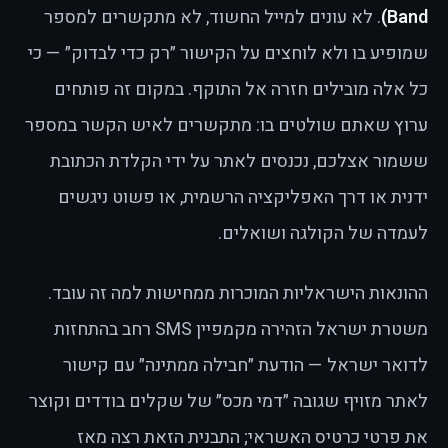
Band)
. לא עונים למייל החשוד, לא מתקשרים למספר
שמופיע בו ולא לוחצים על הקישור ״רק כדי לבדוק״ — כי
כל אלה מובילים חזרה אל התוקף. במקום זה פותחים
ערוץ שאתם שולטים בו: מתקשרים לאיש הקשר במספר
ששמור אצלכם, נכנסים לאתר על ידי הקלדת הכתובת
ידנית או דרך האפליקציה הרשמית, או פשוט ניגשים
לעמדה של הקולגה ושואלים.
ההונאות הישראליות המוכרות ממחישות למה זה עובד.
משטרת ישראל הזהירה מקמפיין SMS רחב בהתחזות
לדואר ישראל — הודעת ״חבילה ממתינה״ עם קישור
לאתר מזויף שגובה ״דמי מכס״ של שקלים בודדים וקוצר
את פרטי כרטיס האשראי; התבנית הזאת רצה מאז