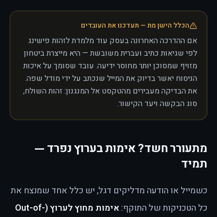
הכלל הישן מת — תעדכנו את העובדים
אם ההדרכה האחרונה בעסק עוד מלמדת לזהות פישינג
לפי שגיאות כתיב ועברית משובשת — היא מייצרת ביטחון
מזויף שמסוכן יותר מחוסר ידיעה. עובד שסומך על איכות
הניסוח יאשר בדיוק את המייל שנכתב על ידי מודל שפה.
את הבדיקה מעבירים מהטקסט אל המנגנון: זהות השולח,
סוג הבקשה ויעד הקישור.
מתעורר חשד? אימות בערוץ נפרד —
תמיד
כשמייל או הודעה מדליקים דגל, יש כלל אחד שמנצח את
כל הטכניקות של התוקף:
אימות מחוץ לערוץ (Out-of-