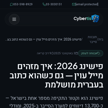
לגו לתוכן
053-598-8929
03-3030151
[email protected]
Cyber
tis
תובנות
בית
/
/
פישינג 2026: איך מזהים מייל עוין — גם כשהוא כתוב בעברית מושלמת
סייבר
אבטחה לעסק
3 באוקטובר 2025
9 דק׳ קריאה
פישינג 2026: איך מזהים
מייל עוין — גם כשהוא כתוב
בעברית מושלמת
פישינג הוא וקטור התקיפה מספר אחת בישראל —
כ-13,700 דיווחים למערך הסייבר ב-2025, ומודלי