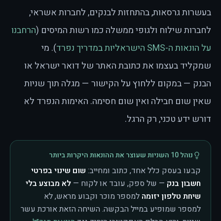
בעשרות גרסאות, בהתחזות לבנקים, לחברות אשראי,
לחברות שילוח ולגופי ממשלה כמו רשות המיסים (
הרחבנו
על הונאות ה-SMS הישראליות במדריך נפרד
). מי
שמקליד בעצמו את כתובת האתר של דואר ישראל או
הבנק — במקום ללחוץ על הקישור — מגלה תוך שניות
שאין שום חבילה ואין שום חסימה. האימות הנפרד לא
דורש ידע טכני, רק הרגל.
נוהל 10 השניות שעוצר את ההונאות היקרות ביותר
קבעו בעסק כלל אחד, כתוב ומחייב:
שום שינוי בפרטי
חשבון בנק
— של ספק, עובד או לקוח —
לא מבוצע בלי
שיחת טלפון יזומה
למספר מוכר וקבוע מראש, לא
למספר שמופיע במייל הבקשה. השיחה הזאת אורכת עשר