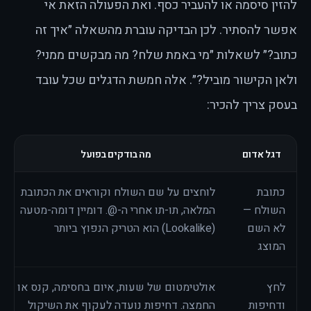
להזין סיסמה או להעביר כסף. ואת הפעולה הזאת אי
אפשר להסתיר. לכן הבדיקה עוברת מהשאלה ״איך זה
כתוב?״ לשאלות ״מי באמת שלח? מה מבקשים ממני?
ולאן הקישור מוביל?״. אלה חמשת הדגלים שכל עובד
בעסק צריך להכיר:
דגל אדום
מה בודקים בפועל
כתובת
לוחצים על שם השולח וקוראים את הכתובת
השולח —
המלאה, תו-תו אחרי ה-@. דומיין דומה-מטעה
לא השם
(Lookalike) הוא הטריק הנפוץ ביותר
המוצג
לחץ
אולטימטום של שעות, איום בחסימה, קנס או
ודחיפות
החמצה. דחיפות נועדה לעקוף את השיקול