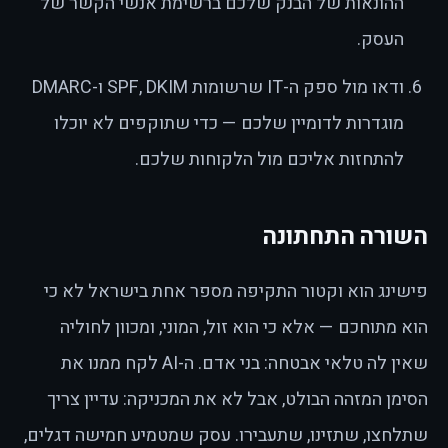
ההונאות של הבנק שלכם ברשימת אנשי הקשר של
העסק.
ודאו מול ספק ה-IT שרשומות SPF, DKIM ו-DMARC
מוגדרות לדומיין שלכם — כדי שתוקפים לא יוכלו
להתחזות אליכם מול הלקוחות שלכם.
השורה התחתונה
פישינג הוא וקטור התקיפה מספר אחת בישראל לא כי
הוא מתוחכם — אלא כי הוא זול, המוני, ומכוון לחוליה
שאין לה טלאי אבטחה: בני אדם. ה-AI לקח ממנו את
הסימן המזהה הבולט, אבל לא את המכניקה: עדיין צריך
שתלחצו, שתזינו, שתעבירו. עסק שמטמיע חמישה דגלים,