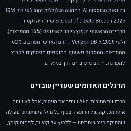
בהונאות מבוססות AI. התמונה הגלובלית זהה: לפי דוח IBM
Cost of a Data Breach 2025, פישינג היה וקטור
החדירה הראשוני הנפוץ ביותר לארגונים (16% מהפרצות),
ולפי Verizon DBIR 2026 הגורם האנושי מעורב ב-62%
מהפרצות. המסקנה פשוטה: התוקפים מפסיקים לפרוץ
למערכות — הם מתחברים דרך בני אדם.
הדגלים האדומים שעדיין עובדים
החדשות הטובות: ה-AI שיפר את הניסוח, אבל לא שינה
את המכניקה של ההונאה. בסוף כל מייל פישינג יש פעולה
שהתוקף חייב שתבצעו — ללחוץ על קישור, לפתוח קובץ,