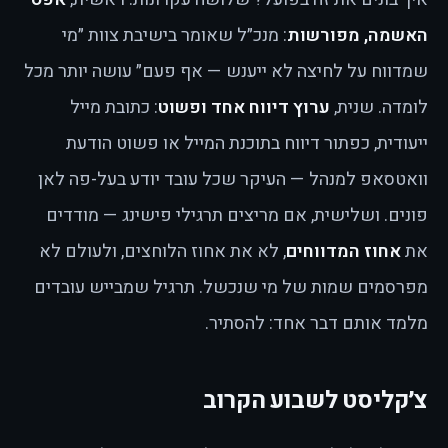
האשמה, מפורשות
: מנכ״ל שאומר בישיבת צוות ״מי
שמדווח על לחיצה לא ייענש — אף פעם״ עושה יותר מכל
לומדה. שנית,
ערוץ דיווח אחד ופשוט
: כתובת מייל
ייעודית, כפתור דיווח בתוכנת המייל או פשוט הודעת
וואטסאפ למנהל — העיקר שכל עובד יודע בעל-פה לאן
פונים. ושלישית, אם מריצים תרגילי פישינג — מודדים
את
אחוז המדווחים
, לא את אחוז הלוחצים, ולעולם לא
מפרסמים שמות של מי שנכשל. תרגיל שמבייש עובדים
מלמד אותם דבר אחד: להסתיר.
צ׳קליסט לשבוע הקרוב