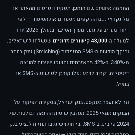
התאמה אישית: שם הנמען, תפקידו ופרטים מהאתר או
מלינקדאין. גם ההיקפים מספרים את הסיפור — לפי
דיווח מעריב על נתוני מערך הסייבר, במהלך 2025 זוהו
למעלה מ-
43,000 קישורים זדוניים
שנשלחו לישראלים,
והיקף הודעות ה-SMS המזויפות (Smishing) זינק ביותר
מ-340%. כ-42% מהאזרחים נחשפו ישירות להונאה
דיגיטלית, וקרוב לרבע נפלו קורבן לפישינג ב-SMS או
במייל.
וזה לא נעצר בטקסט. בנק ישראל, בסקירת הפיקוח על
הבנקים ממאי 2025, מנה בין שיטות ההונאה הבולטות של
2024 פישינג ב-SMS, שיחות וישינג בהתחזות לנציגי בנק,
החלפות SIM ודיפ-פייק קולי — וצפה המשך גידול