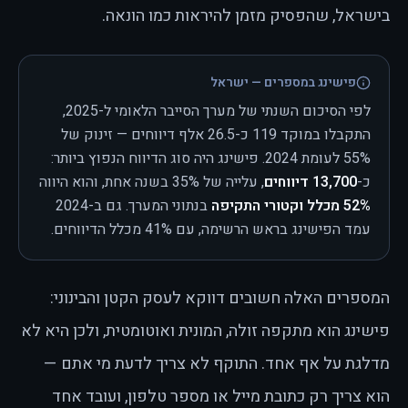
בישראל, שהפסיק מזמן להיראות כמו הונאה.
פישינג במספרים — ישראל
לפי הסיכום השנתי של מערך הסייבר הלאומי ל-2025,
התקבלו במוקד 119 כ-26.5 אלף דיווחים — זינוק של
55% לעומת 2024. פישינג היה סוג הדיווח הנפוץ ביותר:
כ-
13,700 דיווחים
, עלייה של 35% בשנה אחת, והוא היווה
52% מכלל וקטורי התקיפה
בנתוני המערך. גם ב-2024
עמד הפישינג בראש הרשימה, עם 41% מכלל הדיווחים.
המספרים האלה חשובים דווקא לעסק הקטן והבינוני:
פישינג הוא מתקפה זולה, המונית ואוטומטית, ולכן היא לא
מדלגת על אף אחד. התוקף לא צריך לדעת מי אתם —
הוא צריך רק כתובת מייל או מספר טלפון, ועובד אחד