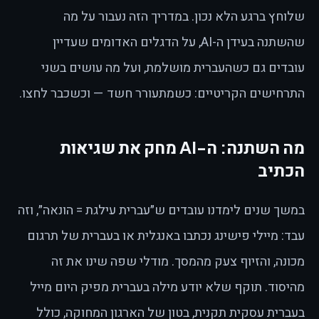
שלוחץ ברגע הלא נכון. במדריך הזה נעבור על מה
שהשתנה בעידן ה-AI, על הדגלים האדומים שעדיין
עובדים גם כשהעברית מושלמת, ועל מה עושים בשני
התרחישים הקריטיים: כשמתעורר חשד — וכשכבר לחצו.
מה השתנה: ה-AI מחק את שגיאות
הכתיב
במשך שנים לימדנו עובדים ש״עברית עילגת = הונאה״, וזה
עבד: מיילי פישינג נכתבו באנגלית או בעברית של תרגום
מכונה, והזיוף צעק מהמסך. מודלי שפה שינו את זה
מהיסוד. תוקף שלא יודע מילה בעברית מפיק היום מייל
בעברית עסקית תקנית, בטון של הארגון המחוקה, כולל