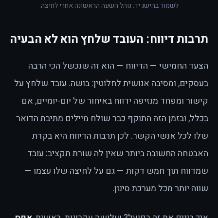
לשמור בהישג יד: נוהל השעה הראשונה אחרי לחיצה.
תרבות דיווח: העובד שלחץ הוא לא הבעיה
הצעד החמישי — הדיווח — הוא זה שנכשל הכי הרבה
בעסקים, ומסיבה אנושית לחלוטין: בושה. עובד שלחץ על
קישור ומפחד מנזיפה ידווח באיחור של יום-יומיים, אם
בכלל, ובזמן הזה התוקף כבר שולח מיילים מתיבת הדואר
שלו לכל אנשי הקשר. לכן תרבות הדיווח היא בקרת
האבטחה החשובה ביותר שאין לה שורת תקציב: עובד
שמדווח תוך חמש דקות — גם על לחיצה שלו עצמו —
שווה יותר מכל מערכת סינון.
איך בונים את זה בפועל? שלושה עקרונות. ראשית,
אפס