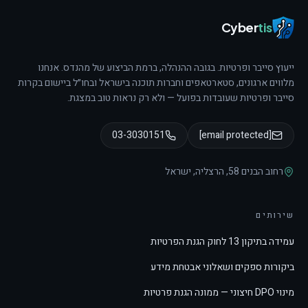
Cyber
tis
ייעוץ סייבר ופרטיות. בגובה ההנהלה, ברמת הביצוע של מהנדס.
אנחנו
מלווים ארגונים, סטארטאפים וחברות תוכנה בישראל ובחו״ל ביישום בקרות
סייבר ופרטיות שעובדות בפועל — ולא רק נראות טוב במצגת.
03-3030151
[email protected]
רחוב הבנים 58
,
הרצליה
,
ישראל
שירותים
עמידה בתיקון 13 לחוק הגנת הפרטיות
ביקורות ספקים ושאלוני אבטחת מידע
מינוי DPO חיצוני — ממונה הגנת פרטיות