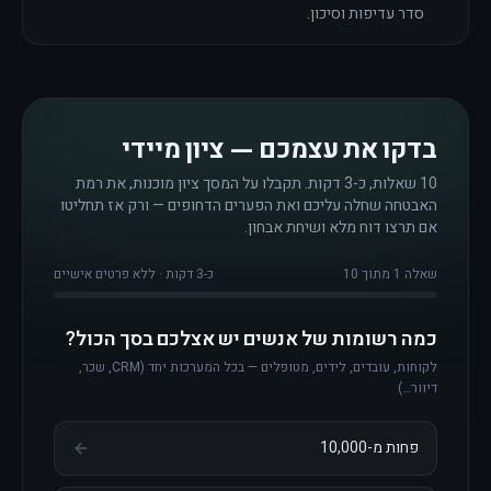
סדר עדיפות וסיכון.
בדקו את עצמכם — ציון מיידי
10 שאלות, כ-3 דקות. תקבלו על המסך ציון מוכנות, את רמת
האבטחה שחלה עליכם ואת הפערים הדחופים — ורק אז תחליטו
אם תרצו דוח מלא ושיחת אבחון.
שאלה
1
מתוך
10
כ-3 דקות · ללא פרטים אישיים
כמה רשומות של אנשים יש אצלכם בסך הכול?
לקוחות, עובדים, לידים, מטופלים — בכל המערכות יחד (CRM, שכר,
דיוור…)
פחות מ-10,000