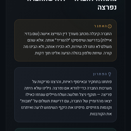
נפרצה
האתגר
החברה קיבלה מכתב מעורך דין המייצג אישה (שם בדוי:
איילת) בדרישה שיפסיקו ״להטריד״ אותה. אלא שהם
מעולם לא נתנו לה שירות, לא הכירו אותה, ולא הבינו מה
קורה. שיחת טלפון בהולה הגיעה אלינו תוך דקות.
הפתרון
פתחנו בתחקיר ובאיסוף ראיות, והרצנו סריקות על
מערכות החברה כדי לוודא אם נפרצה. גילינו שלא היתה
פריצה — תוקף ניצל חולשה ושלח מיילים שנחזו כאילו
יצאו מהדומיין של החברה, עם דרישות תשלום על ״חובות״
וקנסות מזויפים. מיפינו את היקף השימוש לרעה ואיתרנו
את הקורבנות.