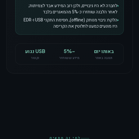
לחברה לא היו גיבויים, ולכן רוב המידע אבד לצמיתות;
לאחר הלבנה שוחזרו כ-5% מהמאגרים בלבד
הלקח: גיבוי מנותק (offline), חסימת התקני USB ו-EDR
היו מונעים כמעט לחלוטין את הקריסה
באותו יום
~5%
USB נגוע
תגובה באתר
מידע ששוחזר
וקטור
למי זה מתאים