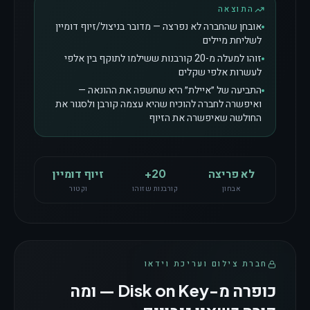
התוצאה
אובחן שהחברה לא נפרצה — מדובר בניצול/זיוף דומיין
לשליחת מיילים
זוהו למעלה מ-20 קורבנות ששילמו לתוקף בין אלפי
לעשרות אלפי שקלים
התביעה של ״איילת״ היא שחשפה את ההונאה —
ואיפשרה לחברה להוכיח שהיא עצמה קורבן ולסגור את
החולשה שאיפשרה את הזיוף
לא פריצה
20+
זיוף דומיין
אבחון
קורבנות שזוהו
וקטור
חברת צילום ועריכת וידאו
כופרה מ-Disk on Key — ומה