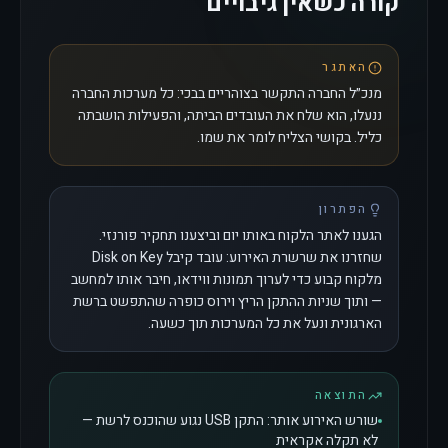
קורה כשאין גיבויים
האתגר
מנכ״ל החברה התקשר בצוהריים בבכי: כל מערכות החברה
ננעלו, הוא שלח את העובדים הביתה, והפעילות הושבתה
כליל. בקושי הצליח לומר את שמו.
הפתרון
הגענו לאתר הלקוח באותו יום וביצענו תחקיר פורנזי.
שחזרנו את שרשרת האירוע: עובד קיבל Disk on Key
מלקוח קבוע כדי לערוך תמונות ווידאו, חיבר אותו למחשב
— ותוך שניות ההתקן הריץ וירוס כופרה שהתפשט ברשת
הארגונית ונעל את כל המערכות תוך כשעה.
התוצאה
שורש האירוע אותר: התקן USB נגוע שהוכנס לרשת —
לא תקלה אקראית