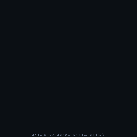
תקנים ומסגרות
ISO 27001
SOC 2
GDPR
תיקון 13
NIST CSF
פגישת הנהלה
הרצליה · ישראל
מאז 2015
לקוחות נבחרים שאיתם אנו עובדים