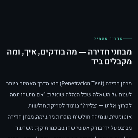
מדריך מעמיק
מבחני חדירה — מה בודקים, איך, ומה
מקבלים ביד
מבחן חדירה (Penetration Test) הוא הדרך האמינה ביותר
לענות על השאלה שכל הנהלה שואלת: ״אם מישהו ינסה
לפרוץ אלינו — יצליח?״ בניגוד לסריקת חולשות
אוטומטית, שמזהה חולשות מוכרות מרשימה, מבחן חדירה
מבוצע על ידי בודק אנושי שחושב כמו תוקף: משרשר