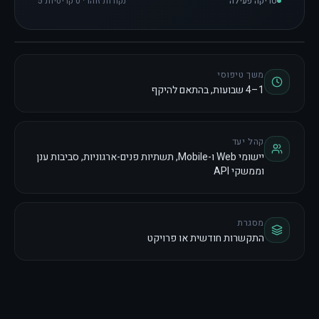
סריקה פעילה
5 נקודות זוהו · 0 קריטיות
משך טיפוסי
1–4 שבועות, בהתאם להיקף
קהל יעד
יישומי Web ו-Mobile, תשתיות פנים-ארגוניות, סביבות ענן
וממשקי API
מסגרת
התקשרות חודשית או פרויקט