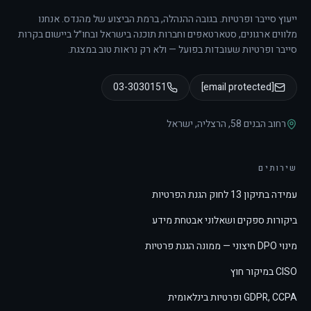
ייעוץ סייבר ופרטיות. בגובה ההנהלה, ברמת הביצוע של מהנדס.
אנחנו
מלווים ארגונים, סטארטאפים וחברות תוכנה בישראל ובחו״ל ביישום בקרות
סייבר ופרטיות שעובדות בפועל — ולא רק נראות טוב במצגת.
03-3030151
[email protected]
רחוב הבנים 58
,
הרצליה
,
ישראל
שירותים
עמידה בתיקון 13 לחוק הגנת הפרטיות
ביקורות ספקים ושאלוני אבטחת מידע
מינוי DPO חיצוני — ממונה הגנת פרטיות
CISO במיקור חוץ
GDPR, CCPA ופרטיות בינלאומית