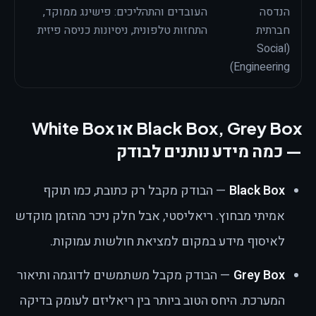
הנדסה
העובדים והתהליכים: פישינג ממוקד,
ארג
חברתית
התחזות טלפונית, ניסיונות כניסה פיזית
לבד
(Social
האנ
Engineering)
הטכ
Black Box, Grey Box או White Box
— כמה מידע נותנים לבודק
Black Box
— הבודק מקבל רק כתובת, כמו תוקף
אמיתי מבחוץ. ריאליסטי, אבל חלק ניכר מהזמן מוקדש
לאיסוף מידע במקום למציאת חולשות עמוקות.
Grey Box
— הבודק מקבל משתמשים לדוגמה ותיאור
המערכת. היחס הטוב ביותר בין ריאליזם לעומק בדיקה