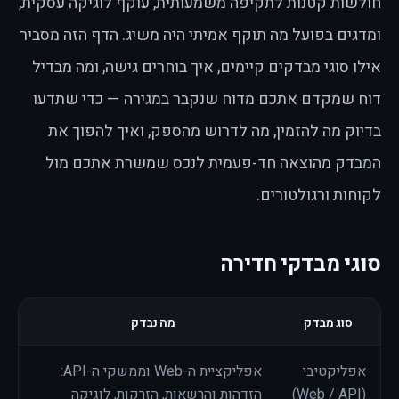
חולשות קטנות לתקיפה משמעותית, עוקף לוגיקה עסקית,
ומדגים בפועל מה תוקף אמיתי היה משיג. הדף הזה מסביר
אילו סוגי מבדקים קיימים, איך בוחרים גישה, ומה מבדיל
דוח שמקדם אתכם מדוח שנקבר במגירה — כדי שתדעו
בדיוק מה להזמין, מה לדרוש מהספק, ואיך להפוך את
המבדק מהוצאה חד-פעמית לנכס שמשרת אתכם מול
לקוחות ורגולטורים.
סוגי מבדקי חדירה
סוג מבדק
מה נבדק
אפליקטיבי
אפליקציית ה-Web וממשקי ה-API:
(Web / API)
הזדהות והרשאות, הזרקות, לוגיקה
שמר