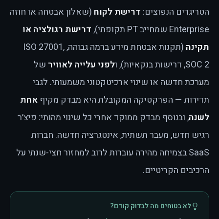
הטריגרים הנפוצים:
דרישת לקוח
(שאלון אבטחה או חוזה
Enterprise שמחייב PT תקופתי),
דרישת רגולציה או
תקינה
(תקנות אבטחת מידע ברמה גבוהה, ISO 27001,
SOC 2, דרישות בנקאיות), ו
לפני עלייה לאוויר
של
מערכת חדשה או שינוי ארכיטקטוני משמעותי. לגבי
תדירות — הפרקטיקה המקובלת היא מבדק מקיף
אחת
לשנה
, ובנוסף מבדק ממוקד אחרי כל שינוי מהותי: פיצ׳ר
רגיש חדש, מעבר תשתית, אינטגרציה חדשה. חברות
SaaS בצמיחה מהירה עוברות לרוב למחזור חצי-שנתי על
הרכיבים הקריטיים.
לא בטוחים מה לבדוק קודם?