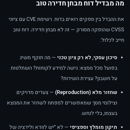
מה מבדיל דוח מבחן חדירה טוב
את ההבדל בין ספקים רואים בדוח. רשימת CVE עם ציוני
CVSS שהופקה מסורק — זה לא מבחן חדירה. דוח טוב
חייב לכלול:
סיכון עסקי, לא רק ציון טכני
— מה תוקף משיג
בפועל מכל ממצא: גישה למידע לקוחות? השתלטות
על חשבון? עצירת השירות?
שחזור מלא (Reproduction)
— צעדים מדויקים
וצילומי מסך שמאפשרים למפתח לשחזר את הממצא
בעצמו, בלי לנחש.
תיקון מומלץ וספציפי
— לא ״יש לוודא ולידציה של