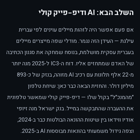
השלב הבא: AI ודיפ-פייק קולי
אם פעם אפשר היה לזהות מיילים עוינים לפי עברית
עילגת — העידן הזה נגמר. מודלי שפה מייצרים מיילים
בעברית עסקית מושלמת, בנוסח שמחקה את סגנון הכתיבה
של האדם שמתחזים אליו. דוח ה-IC3 ל-2025 מנה יותר
מ-22 אלף תלונות עם רכיב AI מזוהה, בנזק של כ-893
מיליון דולר. והחזית הבאה כבר כאן: שיחת טלפון
״מהמנכ״ל״ בקול שלו — דיפ-פייק קולי שמאשר טלפונית
את ההעברה שהתבקשה במייל. בנק ישראל מנה זיופי
אודיו ווידאו בין שיטות ההונאה הבולטות כבר ב-2024,
וצפה גידול משמעותי בהונאות מבוססות AI ב-2025.