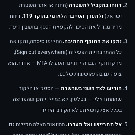
דווחו במקביל למשטרה
(תחנה או אתר משטרת
ישראל)
ולמערך הסייבר הלאומי במוקד 119.
דיווח
מהיר מגדיל את הסיכוי להקפאת הכסף בחשבון היעד.
נתקו את התוקף מהתיבה.
החליפו סיסמה, נתקו את
כל ההתחברויות הפעילות (Sign out everywhere),
מחקו חוקי העברה זדוניים והפעילו MFA — אחרת הוא
צופה גם בהתאוששות שלכם.
הודיעו לצד השני בשרשרת
— הספק או הלקוח
שהתחזו אליו — בטלפון, לא במייל. ייתכן שהפריצה
בכלל אצלו, ושאתם לא הקורבן היחיד.
אל תתביישו ואל תעכבו.
ההונאות האלה מפילות גם