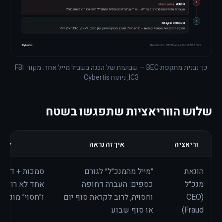
כך נבנית מתקפת BEC — שבועות של הכנה בשביל מייל אחד. מקור: FBI
IC3, ניתוח Cybertis
שלוש הווריאציות שתפגשו בשטח
וריאציה
איך זה נראה
למה 
הונאת
״מייל מהמנכ״ל״ לגורם
סמכות + דחיפו
מנכ״ל
כספים: העברה דחופה
אחד לא רוצה 
(CEO
וחסויה, לרוב לקראת סוף יום
ו״חסוי״ מונע 
Fraud)
או סוף שבוע