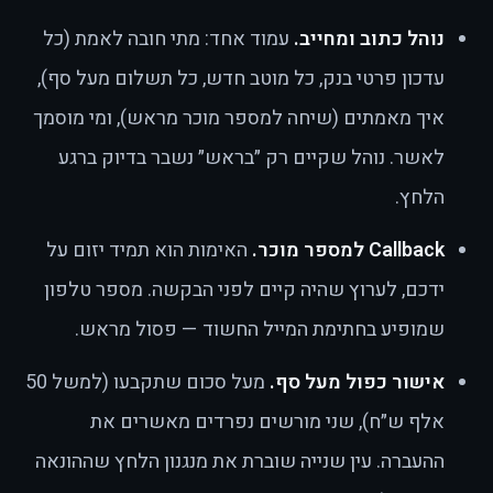
נוהל כתוב ומחייב.
עמוד אחד: מתי חובה לאמת (כל
עדכון פרטי בנק, כל מוטב חדש, כל תשלום מעל סף),
איך מאמתים (שיחה למספר מוכר מראש), ומי מוסמך
לאשר. נוהל שקיים רק ״בראש״ נשבר בדיוק ברגע
הלחץ.
Callback למספר מוכר.
האימות הוא תמיד יזום על
ידכם, לערוץ שהיה קיים לפני הבקשה. מספר טלפון
שמופיע בחתימת המייל החשוד — פסול מראש.
אישור כפול מעל סף.
מעל סכום שתקבעו (למשל 50
אלף ש״ח), שני מורשים נפרדים מאשרים את
ההעברה. עין שנייה שוברת את מנגנון הלחץ שההונאה