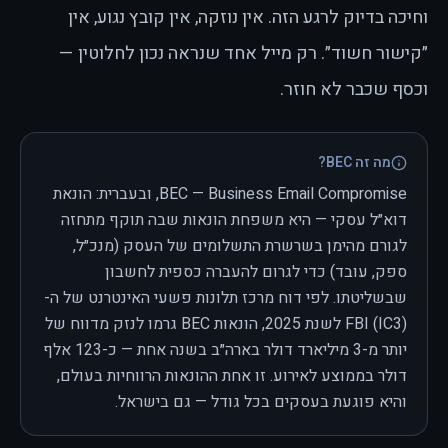
וחיכה בדיוק לרגע הזה. אין נוזקה, אין קובץ נגוע, אין
״קישור חשוד״. רק מייל אחד שנראה נכון לחלוטין —
וכסף שכבר לא חוזר.
מה זה BEC?
BEC — Business Email Compromise, ובעברית: הונאת
דוא״ל עסקי — היא משפחת הונאות שבה תוקף מתחזה
לגורם מהימן בשרשרת התשלומים של העסק (מנכ״ל,
ספק, עובד) כדי לגרום להעברה כספית לחשבון
שבשליטתו. לפי דוח מרכז תלונות פשעי האינטרנט של ה-
FBI (IC3) לשנת 2025, הונאות BEC גרמו לנזק מדווח של
יותר מ-3 מיליארד דולר בארה״ב בשנה אחת — כ-123 אלף
דולר בממוצע לאירוע. זו אחת ההונאות הרווחיות בעולם,
והיא פוגעת בעסקים בכל גודל — גם בישראל.