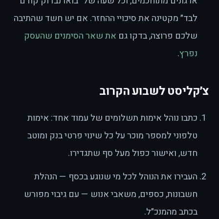
ארגונים מתוחכמים, וכל שעה של ״בואו נבדוק קודם
לבד״ מקטינה את סיכויי ההחזר. אם יש חשד שהתיבה
שלכם פרוצה, בדקו גם
את שאר הסימנים שהעסק
נפרץ
.
צ׳קליסט לשבוע הקרוב
כתבו נוהל אימות תשלומים של עמוד אחד: אימות
טלפוני למספר מוכר על כל שינוי פרטי בנק ומוטב
חדש, ואישור כפול מעל סף שתגדירו.
העבירו את הנוהל לכל מי שנוגע בכסף — הנהלת
חשבונות, כספים, משאבי אנוש — עם גיבוי מפורש
בכתב מהמנכ״ל.