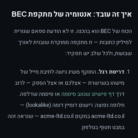
איך זה עובד: אנטומיה של מתקפת BEC
הכוח של BEC הוא בהכנה. זו לא הודעת ספאם שנורית
למיליון כתובות — זו מתקפה ממוקדת שנבנית לאורך
שבועות, ולכל שלב יש תפקיד:
דריסת רגל.
התוקף משיג גישה לתיבת מייל של
מישהו בשרשרת — אצלכם או אצל הספק — לרוב
דרך
דף פישינג שגונב סיסמה
או סיסמה שדלפה.
חלופה נפוצה: רישום דומיין דומה (lookalike) —
acrne-ltd.co.il במקום acme-ltd.co.il — שנראה זהה
במבט חטוף בטלפון.