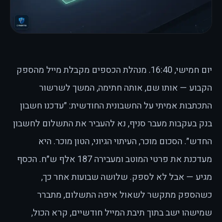
יום חמישי, 16:40. מנהלת הכספים מקבלת מייל מהספק
הקבוע — אותו שם, אותה חתימה, המשך לשרשור
התכתבות אמיתי על החשבונית החודשית: ״עדכנו חשבון
בנק בעקבות מעבר סניף, נא להעביר את התשלום לחשבון
החדש״. הסכום מוכר, העיתוי הגיוני, הטון מוכר. היא
מעדכנת את פרטי המוטב ומעבירה 187 אלף ש״ח. הכסף
מגיע — אבל לא לספק. שלושה שבועות אחר כך,
כשהספק מתקשר לשאול איפה התשלום, מתברר
שמישהו ישב בתוך תיבת המייל חודשיים, קרא הכול,