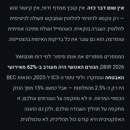
אין שום דבר כזה
. אין קובץ מצורף זדוני, אין קישור נגוע
— רק טקסט לגיטימי לחלוטין שמבקש פעולה לגיטימית
לחלוטין: העברה בנקאית. כשהמייל נשלח מתיבה אמיתית
שנפרצה, הוא גם עובר את כל בדיקות האימות בהצטיינות.
המספרים מספרים את אותו סיפור: לפי דוח Verizon
DBIR 2026,
הגורם האנושי היה מעורב ב-62% מאירועי
האבטחה
שנחקרו. ולפי נתוני ה-IC3 ל-2025, הונאות BEC
היו רק כ-2.5% מהתלונות — אבל כמעט 15% מסך הנזק
הכספי המדווח. זו לא מתקפה על השרתים שלכם; זו
מתקפה על תהליך העבודה שלכם. ולכן גם ההגנה
האפקטיבית היא קודם כול תהליכית, לא טכנולוגית.