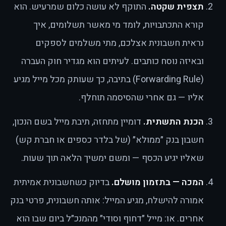
תצפית שקטה.
התוקף לא עושה כלום שמרעיש. הוא
קורא התכתבויות, לומד מי מאשר תשלומים, איך
נראית חשבונית אצלכם, מתי משלמים לספקים
ובאיזה נוסח כותבים. לעיתים הוא מגדיר חוק העברה
(Forwarding Rule) בתיבה, כך שעותק מכל מייל מגיע
אליו — גם אחרי שהסיסמה תוחלף.
הכנת התשתית.
דומיין מתחזה, תיבת מייל בשם הנכון,
חשבון בנק ״ממולא״ (של בלדר כספים או חברת קש)
שאליו יגיע הכסף — ומשם ימשיך הלאה תוך שעות.
המכה — בתזמון מושלם.
בדיוק כשחשבונית אמיתית
אמורה להישלח, מגיע המייל: אותה חשבונית, פרטי בנק
אחרים. או: מייל ״דחוף וסודי״ מהמנכ״ל ביום שבו הוא