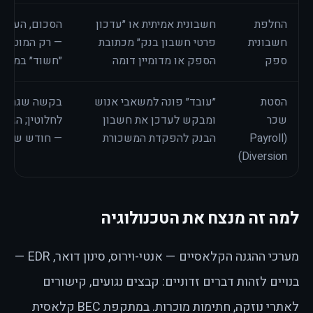
החלפת
חשבונית אמיתית או ״עדכון
הסכום, העיתוי
חשבונית
פרטי חשבון בנק״ מכתובת
— רק המוטב שו
ספק
הספק או מדומיין דומה
״חשוד״ במייל
הסטת
״עובד״ פונה למשאבי אנוש
בקשה שגרתית 
שכר
ומבקש לעדכן את חשבון
לחלוטין; הגיל
(Payroll
הבנק להפקדת המשכורת
— חודש שלם 
Diversion)
למה זה מנצח את הטכנולוגיה
מערכי ההגנה הקלאסיים — אנטי-וירוס, סינון דואר, EDR —
בנויים לזהות דברים זדוניים: קבצים נגועים, קישורים
לאתרי נוזקה, חתימות מוכרות. במתקפת BEC קלאסית