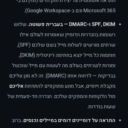
התראה אוטומטית על יצירת חוק חדש (זמין גם ב-
Microsoft 365 וגם ב-Google Workspace).
SPF, DKIM ו-DMARC — בעברית פשוטה.
שלוש
רשומות בהגדרות הדומיין שאומרות לעולם אילו
שרתים מורשים לשלוח מייל בשם שלכם (SPF),
חותמות כל מייל יוצא בחתימה דיגיטלית (DKIM),
ומורות לשרתים בעולם מה לעשות עם מייל שנכשל
בבדיקות — לדחות אותו (DMARC). זה לא מגן עליכם
מקבלת זיופים, אבל מונע מתוקפים להתחזות
אליכם
מול הלקוחות והספקים שלכם. הגדרה חד-פעמית של
שעות בודדות.
התראה על דומיינים דומים במיילים נכנסים.
ברוב