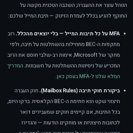
הנוהל עוצר את ההעברה; השכבה הטכנית מקשה על
התוקף להגיע בכלל לעמדת הזינוק — תיבת המייל שלכם:
MFA על כל תיבות המייל — בלי יוצאים מהכלל.
רוב
מתקפות ה-BEC מתחילות בהשתלטות על תיבה, ולפי
מחקר של Microsoft, אימות רב-שלבי חוסם את הרוב
המכריע של ניסיונות ההשתלטות על חשבונות.
המדריך
המלא שלנו ל-MFA בעסק כאן
.
ביקורת חוקי תיבה (Mailbox Rules).
חוק העברה
חיצוני שקט הוא חתימת ה-BEC הקלאסית. בדקו היום,
בכל התיבות, אם קיימים חוקים שמעבירים דואר
לכתובות חיצוניות או מוחקים הודעות — והגדירו