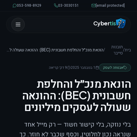
לגו לתוכן
053-598-8929
03-3030151
[email protected]
Cyber
tis
תובנות
בית
/
/
הונאת מנכ״ל והחלפת חשבונית (BEC): ההונאה שעולה לעסקים מיליונים
סייבר
אבטחה לעסק
1 בנובמבר 2025
9 דק׳ קריאה
הונאת מנכ״ל והחלפת
חשבונית (BEC): ההונאה
שעולה לעסקים מיליונים
בלי נוזקה, בלי קישור חשוד — רק מייל אחד
שנראה נכון לחלוטין, וכסף שכבר לא חוזר. כך