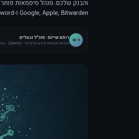
והבנק שלכם. מנהל סיסמאות פותר א
Google, Apple, Bitwarden ו-1Password, כללי סיסמת המאסטר, ותוכנית מעבר של שעה אחת.
רותם שיינס · מנכ״ל ובעלים
ר.ש
מומחה אבטחת מידע ופרטיות · Cybertis · מעל 10 שנות ניסיון