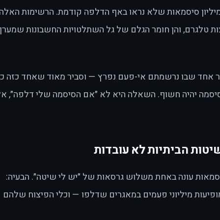
 מהן 625 מיליון סיסמאות שלא נראו באף הדלפה קודמת. הרשימות האלה
ת טלגרם, והן חומר הגלם של גל השתלטויות החשבונות שמערך
אחד שבו נרשמתם אי-פעם נפרץ — וסביר מאוד שאחד כזה כ
יסמה יהיה חשוף. השאלה היא לא ״אם הסיסמה שלי דלפה״, א
יטות הביתיות לא עובדות
סמאות עונה באחת משלוש גרסאות של ״יש לי שיטה״. הבעיה:
מופיעות מיליוני פעמים במאגרים שדלפו — וכלי הפיצוח שלהם