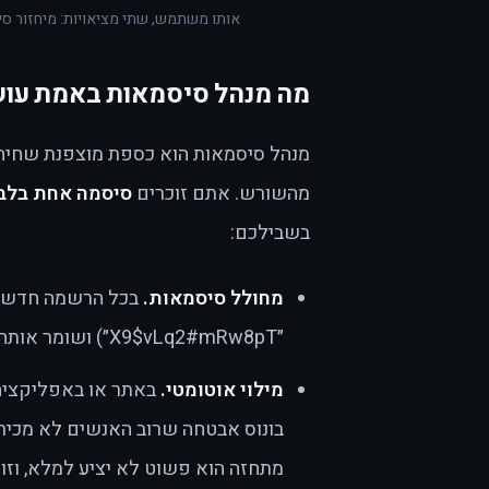
אותו משתמש, שתי מציאויות: מיחזור סיסמאות מול מנהל
מה מנהל סיסמאות באמת עו
מנהל סיסמאות הוא כספת מוצפנת שחיה ב
מהשורש. אתם זוכרים
סיסמה אחת בלב
בשבילכם:
מחולל סיסמאות.
בכל הרשמה חדשה,
״X9$vLq2#mRw8pT״) ושומר אותה. אתם אפילו לא צריכים לראות אותה.
מילוי אוטומטי.
באתר או באפליקציה
בונוס אבטחה שרוב האנשים לא מכיר
מתחזה הוא פשוט לא יציע למלא, וזו 