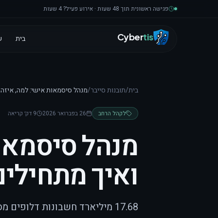
לגו לתוכן
פגישה ראשונית תוך 48 שעות · אירוע פעיל? 4 שעות
Cyber
tis
בית
ש
בית
/
תובנות סייבר
/
מנהל סיסמאות אישי: למה, איזה,
לקהל הרחב
26 בפברואר 2026
9 דק׳ קריאה
מנהל סיסמאות
ואיך מתחילי
17.68 מיליארד חשבונות דלופי