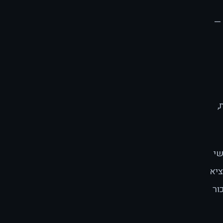
ה —
ת,
שי
ציא
ור