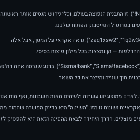
(״Danny1984״, ״Noa2015!״). זו התבנית הנפוצה בעולם, וכלי ניחוש מנסים אותה ראשונ
עים בפרופיל הפייסבוק הפתוח שלכם.
(״qwerty123״, ״1q2w3e4r״, ״zaq1xsw2״). נראה אקראי על המסך, אבל אלה
הדלפות — הן נמצאות בכל מילון פיצוח בסיסי.
(״Sisma!facebook״, ״Sisma!bank״). ברגע שגרסה אחת דולפ
ית תוך שנייה ומייצר את כל השאר.
ן. לאדם ממוצע יש עשרות ולעיתים מאות חשבונות, ואף מוח אנו
אקראיות ושונות זו מזו. ״השיטה״ היא בדיוק הפשרה שהמוח ממ
ים מנצלים. הדרך היחידה לצאת מהפינה הזאת היא להפסיק לזכ