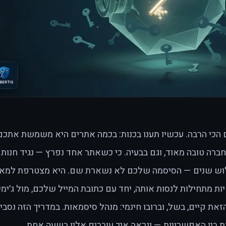
כי הרבה. עכשיו תענו בכנות: בכמה אתרים היא משמשת אתכם
רה טובה מאוד, וגם בבעיה. כי כשאתר אחד נפרץ — נגיד חנות
שלוש שנים — הסיסמה שלכם לא נשארת שם. היא מצטרפת למאג
ת מתחילות לנסות אותה, יחד עם כתובת המייל שלכם, מול ג׳ימיי
זאת קיים, בשל, וברובו חינמי: מנהל סיסמאות. במדריך הזה נסבי
ת בין האפשרויות — ונראה איך עוברים אליו בשעה אחת.