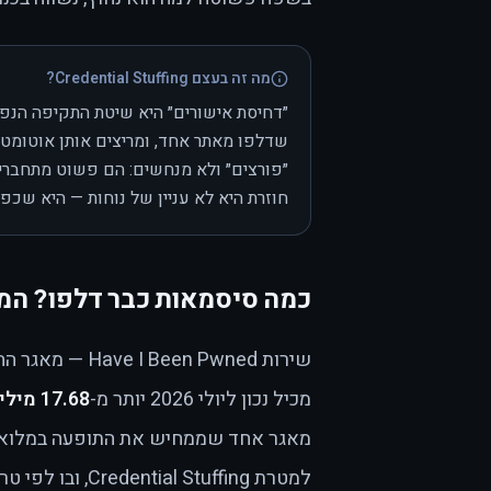
מה זה בעצם Credential Stuffing?
״דחיסת אישורים״ היא שיטת התקיפה הנפו
שדלפו מאתר אחד, ומריצים אותן אוטומטית
״פורצים״ ולא מנחשים: הם פשוט מתחברי
חוזרת היא לא עניין של נוחות — היא שכפ
כמה סיסמאות כבר דלפו? המ
שירות Have I Been Pwned — מאגר ההדלפות הציבורי הגדול בעולם, שעליו כתבנו
מכיל נכון ליולי 2026 יותר מ-
17.68 מיליארד חשבונות
למטרת Credential Stuffing, ובו לפי טרוי האנט, מייסד השירות, כמעט