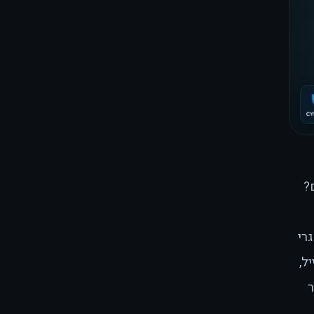
?
רי
ל,
ר