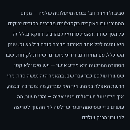
סביב ה״דארק ווב״ נבנתה מיתולוגיה שלמה — מקום
מסתורי שבו האקרים בקפוצ׳ונים מדברים בקודים ירוקים
על מסך שחור. האמת פרוזאית בהרבה, ודווקא בגלל זה
היא נוגעת לכל אחד מאיתנו: מדובר קודם כול בשוק. שוק
משוכלל, עם מחירונים, דירוגי מוכרים ושירות לקוחות, שבו
הסחורה המרכזית היא מידע אישי — ויש סיכוי לא קטן
שמשהו שלכם כבר עבר שם. במאמר הזה נעשה סדר: מהי
הרשת האפלה באמת, איך היא עובדת, מה נמכר בה ובכמה,
איך מידע של ישראלים מגיע אליה — והכי חשוב, מה
עושים כדי שסיסמה ישנה שדלפה לא תהפוך לפריצה
לחשבון הבנק שלכם.