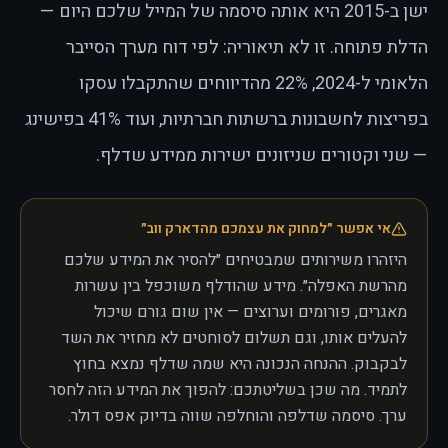
ישן ב-2015 היא אותה סיסמה של המייל שלכם היום —
הדלת פתוחה. זו לא תיאוריה: לפי דוח מערך הסייבר
הלאומי ל-2024, 22% מהדיווחים שהתקבלו עסקו
בפריצות לחשבונות ברשתות חברתיות, ועוד 41% בפישינג
— שני וקטורים שניזונים ישירות ממידע שדלף.
אי אפשר ״למחוק את עצמכם מהדארק ווב״
היזהרו משירותים שמבטיחים ״להסיר את המידע שלכם
מהרשת האפלה״. מידע שהודלף משוכפל בין עשרות
מאגרים, פורומים וערוצים — אין שום גורם שיכול
להעלים אותו, וגם תשלום לסוחטים לא מחזיר את השד
לבקבוק. ההנחה הנכונה היא שמה שדלף נמצא בחוץ
לתמיד. מה שכן בשליטתכם: להפוך את המידע הזה לחסר
ערך. סיסמה שדלפה והוחלפה שווה בדיוק אפס דולר.