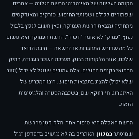
הקומה העליונה של האינטרנט: הרשת הגלויה — אתרים
שפתוחים לכולם ושמנועי החיפוש סורקים ומאנדקסים.
מתחתיה נמצאת הרשת העמוקה, וכאן חשוב לנפץ בלבול
נפוץ: ״עמוק״ לא אומר ״חשוד״. הרשת העמוקה היא פשוט
כל מה שדורש התחברות או הרשאה — תיבת הדואר
שלכם, אזור הלקוחות בבנק, מערכת השכר בעבודה, התיק
הרפואי בקופת החולים. אלה עמודים שגוגל לא יכול (וטוב
שלא יכול) להציג בתוצאות חיפוש. רובו המכריע של
האינטרנט חי דווקא שם, בשכבה הסגורה והלגיטימית
הזאת.
הרשת האפלה היא סיפור אחר: חלק קטן מהרשת
שמוסתר
במכוון
. האתרים בה לא נגישים בדפדפן רגיל