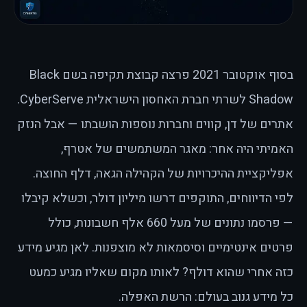
בסוף אוקטובר 2021 פרצה קבוצת תקיפה בשם Black
Shadow לשרתי חברת האחסון הישראלית CyberServe.
אתרים של דן, קווים וחברות נוספות הושבתו — אבל הנזק
האמיתי היה אחר: מאגר המשתמשים של אטרף,
אפליקציית ההיכרויות של הקהילה הגאה, דלף החוצה.
לפי הדיווחים, התוקפים דרשו מיליון דולר, וכשלא קיבלו
— פרסמו נתונים של מעל 660 אלף חשבונות, כולל
פרטים אינטימיים וסיסמאות לא מוצפנות. לאן מגיע מידע
כזה אחרי שהוא דולף? לאותו מקום שאליו מגיע כמעט
כל מידע גנוב בעולם: הרשת האפלה.