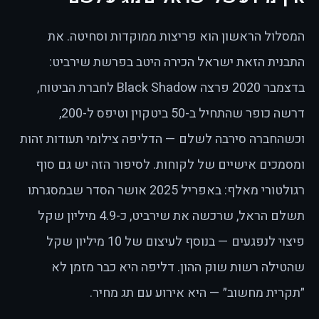
המסלול הראשון הוא פריצות ממוקדות וסחיטה. את
התבנית הזאת ישראל הכירה היטב בפרשת שירביט:
בדצמבר 2020 פרצה Black Shadow לחברת הביטוח,
דרשה כופר שהתחיל ב-50 ביטקוין וטיפס ל-200,
וכשהחברה סירבה לשלם — הדליפה צילומי תעודות זהות
ומסמכים אישיים של לקוחות. לסיפור הזה יש גם סוף
רגולטורי מאלף: באפריל 2025 אושר הסדר שבמסגרתו
תשלם הראל, שרכשה את שירביט, כ-4.9 מיליון שקל
פיצוי לנפגעים — בנוסף לעיצום של 10 מיליון שקל
שהטילה רשות שוק ההון. דליפה היא כבר מזמן לא
״תקרית מחשוב״ — היא אירוע עם תג מחיר.