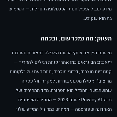
מידע גנוב להפעיל חנות. הטכנולוגיה ניטרלית — השימוש
בה הוא שקובע.
השוק: מה נמכר שם, ובכמה
מי שמדמיין את שוקי הרשת האפלה כמאורות חשוכות
יתאכזב: הם נראים כמו אתרי קניות רגילים להחריד —
קטגוריות מוצרים, דירוגי מוכרים, חוות דעת של ״לקוחות
מרוצים״ ואפילו מנגנוני בוררות למקרה של עסקה
שהשתבשה. ההבדל הוא הסחורה. מדד המחירים של
Privacy Affairs לשנת 2023 — הסקירה השיטתית
האחרונה שפורסמה — ממחיש כמה זול המידע שלנו