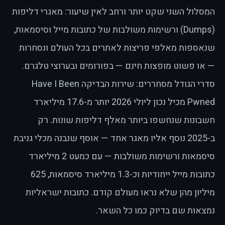
המסלול השני שקט יותר ורחב לאין שיעור: מאגרי דליפות
(Dumps) ורשימות משולבות של כתובות מייל וסיסמאות,
שנאספות מאלפי פריצות לאתרים בכל העולם ונסחרות
— או פשוט מופצות חינם — בפורומים ובערוצי טלגרם.
סדרי הגודל מסחררים: שירות הבדיקה Have I Been
Pwned מכיל נכון ליולי 2026 יותר מ-17.6 מיליארד
חשבונות שנחשפו ביותר מאלף דליפות שונות. רק
ב-2025 נוסף אליו מאגר אחד — אוסף שנבנה מכלי גניבת
סיסמאות ורשימות משולבות — עם כמעט 2 מיליארד
כתובות מייל ייחודיות וכ-1.3 מיליארד סיסמאות, 625
מיליון מהן שלא נראו מעולם קודם. כתובות ישראליות
נמצאות שם בדיוק כמו כל השאר.