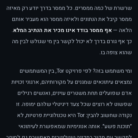
שרשרת של כמה ממסרים. כל ממסר בדרך יודע רק מאיזה
ממסר קיבל את הנתונים ולאיזה ממסר הוא מעביר אותם
הלאה —
אף ממסר בודד אינו מכיר את הנתיב המלא
.
כך אף גורם בדרך לא יכול לקשר בין מי שגולש לבין מה
שהוא צופה בו.
ומי משתמש בזה? לפי פרויקט Tor, בין המשתמשים
נמצאים עיתונאים שמגנים על מקורותיהם, ארגוני זכויות
אדם שפועלים תחת משטרים עוינים, ואנשים רגילים
שפשוט לא רוצים שכל צעד דיגיטלי שלהם ימופה. זו
נקודה שחשוב להבין: Tor היא טכנולוגיית פרטיות, לא
״תוכנת פשע״. אותה אנונימיות שמאפשרת לעיתונאי
לתקשר עם מקור במדינה טוטליטרית מאפשרת גם לסוחר