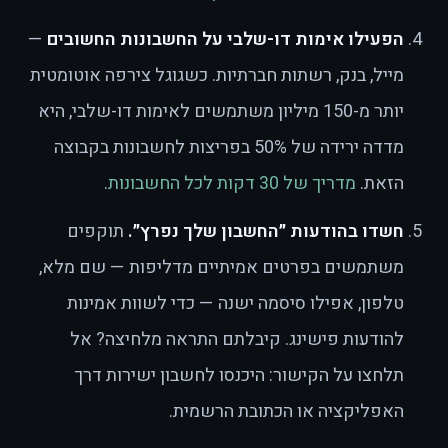
הפעילו אימות דו-שלבי על החשבונות החשובים
—
מייל, בנק, רשתות חברתיות. כשגוגל צירפה אוטומטית
יותר מ-150 מיליון משתמשים לאימות דו-שלבי, היא
מדדה ירידה של 50% בפריצות לחשבונות בקבוצה
הזאת.
מדריך של 30 דקות לכל החשבונות
.
חשדו בהודעות ״החשבון שלך נפרץ״.
תוקפים
משתמשים בפרטים אמיתיים מדליפות — שם מלא,
טלפון, אפילו סיסמה ישנה — כדי לשוות אמינות
להודעות פישינג. קיבלתם התראה מלחיצה? אל
תלחצו על הקישור: היכנסו לחשבון ישירות דרך
האפליקציה או הכתובת הרשמית.