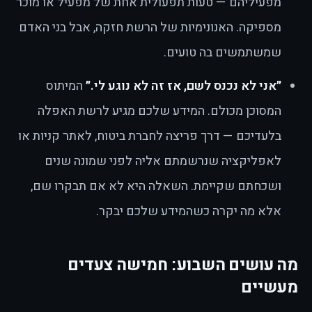
מפעיליהם — טעות תפעולית אחת של מפעיל או מוכר
מספיקה. האנונימיות של הרשת חזקה, אבל בני האדם
שמשתמשים בה טועים.
״אני לא נכנס לשם, אז זה לא נוגע לי.״
המיתוס
המסוכן מכולם. המידע שלכם מגיע לרשת האפלה
בלעדיכם — דרך פריצה לחברת ביטוח, לאתר קניות או
לאפליקציה שנרשמתם אליה לפני שמונה שנים
ושכחתם שקיימת. השאלה היא לא אם תבקרו שם,
אלא מה יקרה כשהמידע שלכם יבקר.
מה עושים השבוע: חמישה צעדים
מעשיים