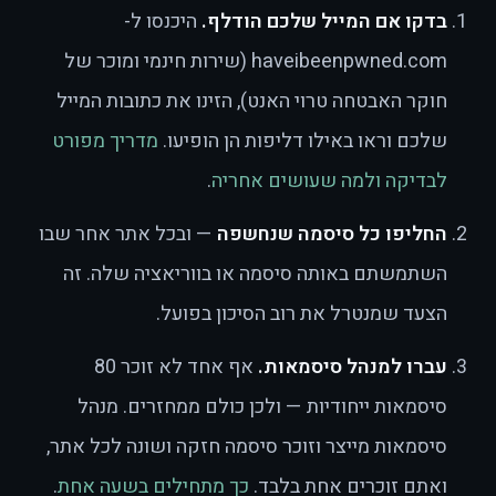
בדקו אם המייל שלכם הודלף.
היכנסו ל-
haveibeenpwned.com (שירות חינמי ומוכר של
חוקר האבטחה טרוי האנט), הזינו את כתובות המייל
שלכם וראו באילו דליפות הן הופיעו.
מדריך מפורט
לבדיקה ולמה שעושים אחריה
.
החליפו כל סיסמה שנחשפה
— ובכל אתר אחר שבו
השתמשתם באותה סיסמה או בווריאציה שלה. זה
הצעד שמנטרל את רוב הסיכון בפועל.
עברו למנהל סיסמאות.
אף אחד לא זוכר 80
סיסמאות ייחודיות — ולכן כולם ממחזרים. מנהל
סיסמאות מייצר וזוכר סיסמה חזקה ושונה לכל אתר,
ואתם זוכרים אחת בלבד.
כך מתחילים בשעה אחת
.