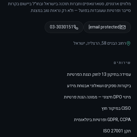
מלווים ארגונים, סטארטאפים וחברות תוכנה בישראל ובחו״ל ביישום בקרות
סייבר ופרטיות שעובדות בפועל — ולא רק נראות טוב במצגת.
03-3030151
[email protected]
רחוב הבנים 58
,
הרצליה
,
ישראל
שירותים
עמידה בתיקון 13 לחוק הגנת הפרטיות
ביקורות ספקים ושאלוני אבטחת מידע
מינוי DPO חיצוני — ממונה הגנת פרטיות
CISO במיקור חוץ
GDPR, CCPA ופרטיות בינלאומית
תקן ISO 27001