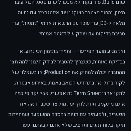
שום Build. סוד בקוד לא מכשיל שום טסט. הכול עובד
מצוין, והחוב מצטבר בשקט: עוד אינטגרציה עם גישה
מלאה ל-DB, עוד עובד עם הרשאות אדמין ״זמניות״, עוד
סביבת בדיקות עם עותק של דאטה אמיתי.
ואז מגיע מועד הפירעון — ותמיד בתזמון הכי גרוע. או
בבדיקת נאותות, כשצריך להסביר לבודק חיצוני למה חצי
מהחברה יכולה למחוק את Production; או בשאלון של
לקוח גדול; או, בתרחיש הכואב באמת, באירוע אבטחה.
לתקן אחרי Term Sheet זה אפשרי, אבל יקר פי כמה:
אתם מתקנים תחת לחץ זמן, מול צד שכבר ראה את
הפערים, ולפעמים עם תניות בהסכם ההשקעה שמחייבות
תיקון בלוח זמנים ותקציב שלא אתם קבעתם. פער