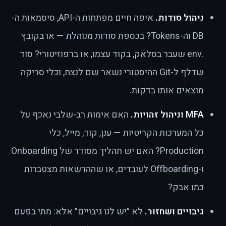
ניהול סודות.
איפה חיים מפתחות ה-API, סיסמאות ה-
DB וה-Tokens? בכספת סודות מנוהלת — או בקובץ
.env שעבר בסלאק, בקוד עצמו, או ברפוזיטורי? סוד
שדלף ל-Git ההיסטורי נשאר שם לנצח, וכלי סריקה
מוצאים אותו בדקות.
MFA וניהול זהויות.
האם אימות רב-שלבי נאכף על
כל המערכות הקריטיות — ענן, קוד, מייל, כלי
Production? האם יש תהליך מסודר של Onboarding
ו-Offboarding לעובדים, או שההרשאות מצטברות
כמו אבק?
גיבויים ושחזור.
לא ״יש לנו גיבויים״ אלא: מתי בפעם