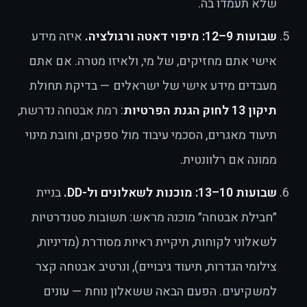
שלא תעמדו בה.
שבועות 9–12: מיפוי דאטה ורגולציה.
איזה מידע
אישי אתם מחזיקים, של מי, ולאיזו מטרה. אם אתם
מעבדים מידע אישי של ישראלים — בדיקת תחולת
תיקון 13 לחוק הגנת הפרטיות
: רמת אבטחה נדרשת,
תיעוד מאגרים, הסכמי עיבוד מול ספקים, וחובת מינוי
ממונה אם רלוונטית.
שבועות 10–13: מוכנות לשאלונים ול-DD.
בניית
״חבילת אבטחה״ מוכנה מראש: תשובות סטנדרטיות
לשאלוני לקוחות, תיקיית ראיות מסודרת (מדיניות,
צילומי הגדרות, תיעוד גיבויים), ונרטיב אבטחה קצר
למשקיעים. הפעם הבאה ששאלון נוחת — עונים