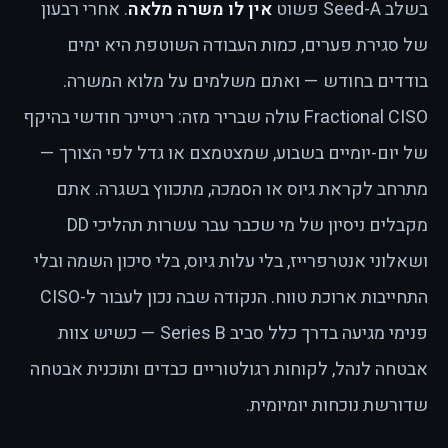
בשלב Seed-A פשוט
אין לו משרה מלאה
. אחרי רבעון
של סגירת פערים, כמות העבודה השוטפת היא ימים
בודדים בחודש — ואתם משלמים על מלוא המשרה.
Fractional CISO עולה שבריר מזה: ריטיינר חודשי בהיקף
של יום-יומיים בשבוע, שמצטמצם או גדל לפי הצורך —
מתרחב לקראת גיוס או הסמכה, מתכווץ בשגרה. אתם
מקבלים ניסיון של מי שכבר עבר עשרות תהליכי DD
ושאלוני אנטרפרייז, בלי עלות גיוס, בלי סיכון השמה ובלי
התחייבות ארוכת טווח. הנקודה שבה נכון לעבור ל-CISO
פנימי מגיעה בדרך כלל סביב Series B — כשיש צוות
אבטחה לנהל, לקוחות רגולטוריים כבדים ותוכנית אבטחה
שדורשת נוכחות יומיומית.