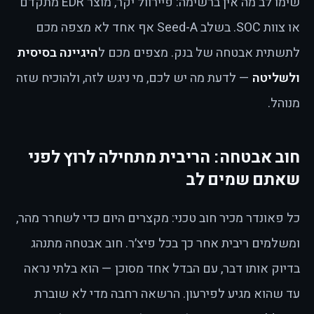
שימו לב מה אין ברשימה: פיירוול יקר, מוצר EDR מתקדם
או צוות SOC. בשלב Seed-A אף אחד לא מצפה מכם
לתשתית אבטחה של בנק. מצפים מכם ל
היגיינה בסיסית
ולשליטה
— לדעת מה יש לכם, מי ניגש לזה, ולהוכיח שזה
מנוהל.
חוב אבטחה: הריבית מתחילה לרוץ לפני
שאתם שמים לב
כל פאונדר מכיר חוב טכני: מקצרים היום כדי לשחרר מהר,
ומשלמים ריבית אחר כך בכל פיצ׳ר. חוב אבטחה מתנהג
בדיוק אותו דבר, עם הבדל אחד מסוכן — הוא בלתי נראה
עד שהוא מגיע לפירעון. הרשאה רחבה מדי לא שוברת