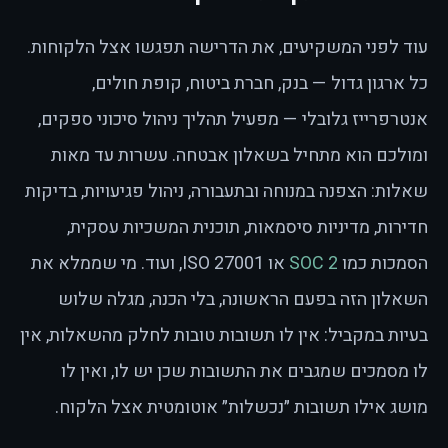
עוד לפני המשקיעים, את הדרישה תפגשו אצל הלקוחות.
כל ארגון גדול — בנק, חברת ביטוח, קופת חולים,
אנטרפרייז גלובלי — מפעיל תהליך ניהול סיכוני ספקים,
ומולכם הוא מתחיל בשאלון אבטחה. עשרות עד מאות
שאלות: הצפנה במנוחה ובתעבורה, ניהול פגיעויות, בדיקות
חדירות, מדיניות סיסמאות, תוכנית המשכיות עסקית,
הסמכות כמו
SOC 2
או ISO 27001, ועוד. מי שממלא את
השאלון הזה בפעם הראשונה, בלי הכנה, מגלה שלוש
בעיות במקביל: אין לו תשובות טובות לחלק מהשאלות, אין
לו מסמכים שמגבים את התשובות שכן יש לו, ואין לו
מושג אילו תשובות ״נכשלות״ אוטומטית אצל הלקוח.