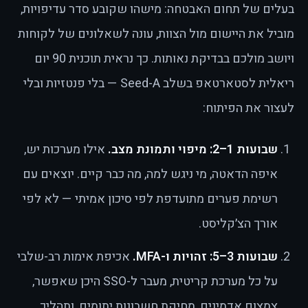
בעלים של תחום האבטחה: מישהו שקובע סדר עדיפויות,
מוביל את היישום מול הצוות, עונה לשאלונים של לקוחות
ויושב מולכם בבדיקת נאותות. כך נראית תוכנית 90 יום
ריאלית לסטארטאפ בשלב Seed-A — בלי פנטזיות ובלי
לעצור את הפיתוח:
שבועות 1–2: מיפוי ותמונת מצב.
אילו מערכות יש,
איפה הדאטה, מי ניגש למה, מה כבר קיים. יוצאים עם
רשימת פערים מתועדפת לפי סיכון אמיתי — לא לפי
אורך הצ׳קליסט.
שבועות 3–5: זהויות ו-MFA.
אכיפת אימות רב-שלבי
על כל מערכת קריטית, מעבר ל-SSO היכן שאפשר,
צמצום אדמינים, מחיקת חשבונות יתומים, ותהליך