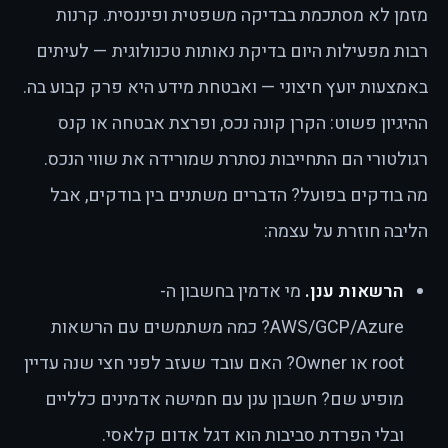
מזמן לא מסתכמת בבדיקה משפטית ופיננסית. קרנות
רבות מפעילות היום בדיקת נאותות טכנולוגית — לעיתים
באמצעות יועץ חיצוני — ואבטחת מידע היא פרק קבוע בה.
ההיגיון פשוט: הקרן קונה נכס, ופרצת אבטחה או קנס
רגולטורי הם התחייבות נסתרת שמורידה את שווי הנכס.
מה בודקים בפועל? הדברים משתנים בין בודקים, אבל
הליבה חוזרת על עצמה:
הרשאות ענן.
מי אדמין בחשבון ה-
AWS/GCP/Azure? כמה משתמשים עם הרשאות
root או Owner? האם עובד שעזב לפני חצי שנה עדיין
מופיע שם? חשבון ענן עם חמישה אדמינים כלליים
ובלי הפרדת סביבות הוא דגל אדום קלאסי.