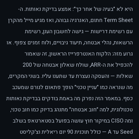
היא לא ״בעיה של אחר כך״: אמצע בדיקת נאותות. ה-
Term Sheet חתום, האנרגיה גבוהה, ואז מגיע מייל מהקרן
עם רשימת דרישות — גישה לחשבון הענן, רשימת
הרשאות, נהלי אבטחה, תיעוד גיבויים, ולוח זמנים צפוף. או
גרוע מזה: הלקוח האנטרפרייז הראשון, זה שאמור
להכפיל את ה-ARR, שולח שאלון אבטחה של 200
שאלות — והעסקה נעצרת עד שתענו עליו. בשני המקרים,
מה שנראה כמו ״עניין טכני״ הופך פתאום לגורם שמעכב
כסף. במאמר הזה נפרק מה באמת בודקים בבדיקת נאותות
טכנולוגית, למה ״חוב אבטחה״ מתנהג בדיוק כמו חוב טכני,
ומה CISO במיקור חוץ עושה בפועל בסטארטאפ בשלב
Seed עד A — כולל תוכנית 90 יום ריאלית וצ׳קליסט