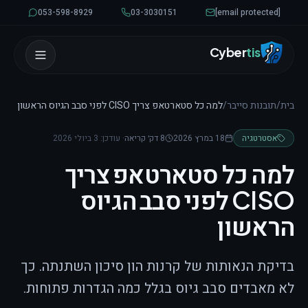
לגו לתוכן
053-598-8929
03-3030151
[email protected]
Cyber
tis
בית
/
תובנות סייבר
/
למה כל סטארטאפ צריך CISO לפני סבב הגיוס הראשון
אסטרטגיה
18 במרץ 2026
8 דק׳ קריאה
· עודכן:
3 ביולי 2026
למה כל סטארטאפ צריך
CISO לפני סבב הגיוס
הראשון
בדיקת הנאותות של קרנות הון סיכון השתנתה. כך
לא מאבדים סבב גיוס בגלל כמה הגדרות פתוחות.