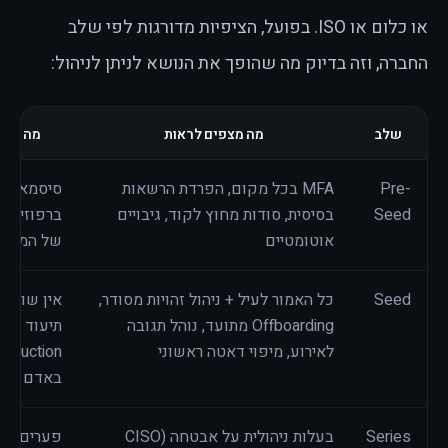
או כלום או ISO. בפועל, הציפיות מדורגות לפי שלב
החברה, וזה בדיוק מה שהופך את הנושא לניתן לניהול:
שלב
מה מצפים לראות
מה כבר
Pre-
MFA בכל מקום, הפרדת הרשאות
סיסמאות מ
Seed
בסיסית, סודות מחוץ לקוד, גיבויים
ברפוזיטורי
אוטומטיים
של המייס
Seed
כל האמור לעיל + ניהול זהויות מסודר,
אין שום מס
Offboarding מתועד, נוהל תגובה
תיעוד מי נ
לאירוע, מיפוי דאטה ראשוני
באדם אח
Series
בעלות ניהולית על אבטחה (CISO
פערים שה