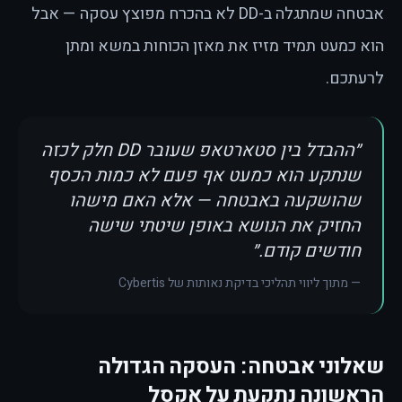
אבטחה שמתגלה ב-DD לא בהכרח מפוצץ עסקה — אבל
הוא כמעט תמיד מזיז את מאזן הכוחות במשא ומתן
לרעתכם.
״ההבדל בין סטארטאפ שעובר DD חלק לכזה
שנתקע הוא כמעט אף פעם לא כמות הכסף
שהושקעה באבטחה — אלא האם מישהו
החזיק את הנושא באופן שיטתי שישה
חודשים קודם.״
—
מתוך ליווי תהליכי בדיקת נאותות של Cybertis
שאלוני אבטחה: העסקה הגדולה
הראשונה נתקעת על אקסל