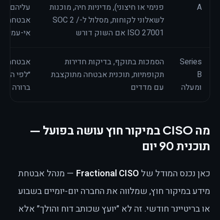
A
פנימי או חיצוני), מדיניות חיה, מוכנות
עליהם ולא
לשאלוני לקוחות, מסלול ל-SOC 2 /
אבטחה פת
ISO 27001 אם השוק דורש
אי-עמידה 
Series
הסמכות בתוקף, בדיקות חדירות
אבטחה שע
B
תקופתיות, תוכנית אבטחה מתוקצבת
״לפי הצורך
ומעלה
עם מדדים
ברורה
מה CISO במיקור חוץ עושה בפועל —
תוכנית 90 יום
כאן נכנס המודל של
Fractional CISO
— מנהל אבטחת
מידע במיקור חוץ, שמלווה את החברה יום-יומיים בשבוע
או בריטיינר חודשי. זה לא ״יועץ שכותב דוח והולך״ אלא