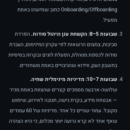
Onboarding/Offboarding כתוב שמישהו באמת
מפעיל.
שבועות 5–8: הקשחת ענן וניהול סודות.
הפרדת
סביבות, צמצום הרשאות לפי עקרון המינימום, העברת
סודות לכספת מנוהלת, הפעלת לוגים ובקרות בסיסיות
בחשבון הענן, ווידוא שהגיבויים באמת משחזרים.
שבועות 7–10: מדיניות מינימלית שחיה.
שלושה-ארבעה מסמכים קצרים שהצוות באמת מכיר
— אבטחת מידע, בקרת גישה, תגובה לאירוע, שימוש
מקובל. עמוד-שניים כל אחד. מדיניות של 60 עמודים
שאף אחד לא קרא גרועה יותר מכלום, כי היא הצהרה