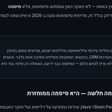
וץ באמת — לא האקר גאון שמנחש סיסמאות, אלא
סיסמה
שדלפה במקום אחר. ובדיוק בגלל זה, מדיניות סיסמאות טובה ב-2026 נראית שונה לג
יליוני צירופי מייל+סיסמה מדליפות ישנות, ומריצים אותם באופן
אוטומטי מול שירותים אחרים — מייל, ענן, מערכות CRM, בנקאות. המתקפה מצליחה מסיבה אחת בלבד: אנשים
 צריך לנחש כלום — הסיסמה כבר ידועה, השאלה רק איפה עוד היא
מה חלשה — היא סיסמה ממוחזרת
כמה חומר גלם יש לתוקפים? מאגר Have I Been Pwned, שירות ההתרעה על דליפות של חוקר האבט