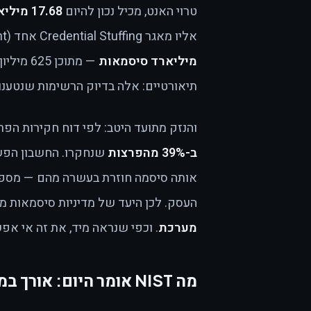
טרוי האנט, מכיל נכון להיום
17.68 מיליארד חשבונות שנחשפו
אליו מאגר Credential Stuffing אחד (Synthient) עם כמעט
מיליארד סיסמאות
— מתוכן
תיאורטיים: אלה בדיוק הרשימות שנטענו
והנזק מתועד היטב: לפי דוח חקירות הפרצות של Verizon‏ (
ב-39% מהפרצות
שנחקרו. החשבון הפשו
אותה סיסמה חוזרת בעשרה מהם — מספי
העסק. לכן היעד של מדיניות סיסמאות מ
מערכת
. וכפי שנראה מיד, את זה אי אפ
מה NIST אומר היום: אורך במקום מורכבות, ובלי החלפות כפויות