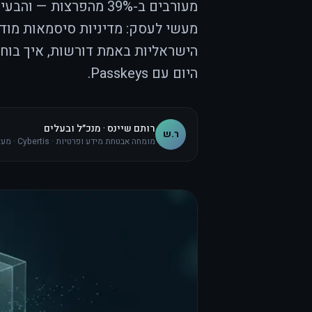
מעורבים ב-39% מהפרצו
הישראליות באמת דורשות, איך בוחר
היום עם Passkeys.
רותם שיינס · מנכ״ל ובעלים
ר.ש
מומחה אבטחת מידע ופרטיות · Cybertis · מעל 10 שנות ניסיון