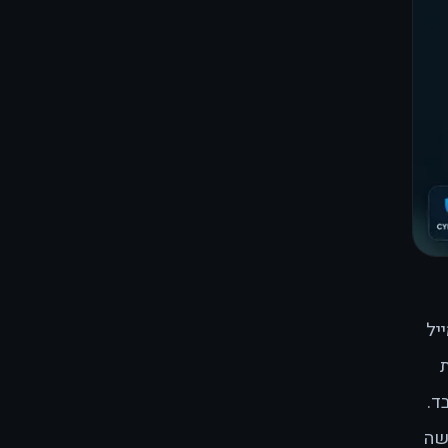
יל
ד.
שה