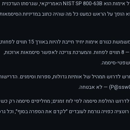
הסטנדרט המקצועי המקובל בעולם לניהול אימות הוא NIST SP 800-63B האמריקאי, שגרסתו העדכנית
Revisio) פורסמה באוגוסט 2025. הוא הופך על הראש כמעט כל מה שהיה כתוב במדיניות הסיסמאות
סיסמה שמשמשת כגורם אימות יחיד חייבת להיות באורך 15 תווים לפחות
סיסמה שהיא חלק מאימות רב-שלבי — 8 תווים לפחות. והמערכת צריכה לאפשר סיסמאות ארוכות,
ש לדרוש תמהיל של אותיות גדולות, ספרות וסימנים. הדרישות
לדרוש החלפת סיסמה לפי לוח זמנים; מחליפים סיסמה רק כש
רוטציה כפויה גורמת לעובדים ״לקדם את הספרה בסוף״, וכל גר