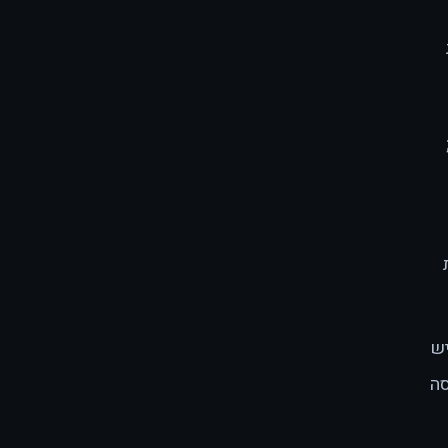
;
יש
סה