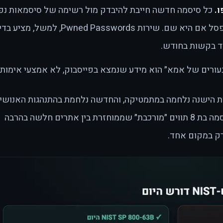
.
כל סיסמה חדשה חייבת להיבדק מול רשימה של סיסמאות נפ
וסיסמאות שהופיעו בדליפות — ולהיפסל אם היא שם. שירות Pwned Passwords, למש
ורים של אמא״ הוא מידע שנמצא בפייסבוק, לא אמצעי אימות.
ניות הישנה נלחמה במתמטיקה, והחדשה נלחמת בהתנהגות האנושי
ובדליפות — כי שם המשחק האמיתי. סיסמה בת 8 תווים ״מורכבת״ שממוחזרת בין אתרים חלשה בהרבה
ק במקום אחד.