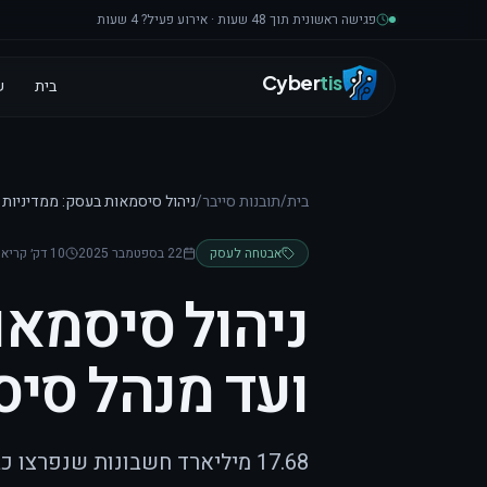
לגו לתוכן
פגישה ראשונית תוך 48 שעות · אירוע פעיל? 4 שעות
Cyber
tis
בית
ש
בית
/
תובנות סייבר
/
ניהול סיסמאות בעסק: ממדיניות 
אבטחה לעסק
22 בספטמבר 2025
10 דק׳ קריאה
ניהול סיסמאו
ועד מנהל סיס