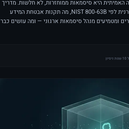
ת — והבעיה האמיתית היא סיסמאות ממוחזרות, לא חלשות. מדריך
מעשי לעסק: מדיניות סיסמאות מודרנית לפי NIST 800-63B, מה תקנות אבטחת המידע
ים ומטמיעים מנהל סיסמאות ארגוני — ומה עושים כבר