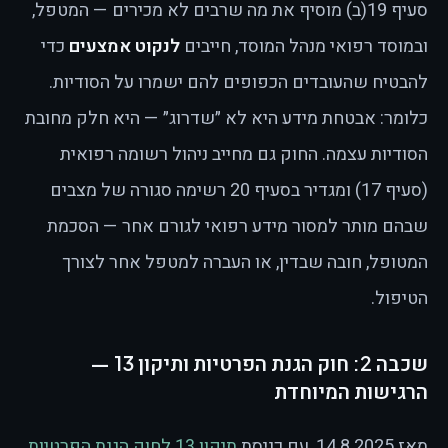
סעיף 19(ב) מוסיף את מה שרבים לא מכירים — המטפל,
ובמוסד רפואי מנהל המוסד, חייבים
לנקוט אמצעים
כדי
להבטיח שהעובדים הכפופים להם ישמרו על הסודיות.
כלומר: אבטחת מידע היא לא ״שדרוג״ — היא חלק מחובת
הסודיות עצמה. החוק גם מחייב ניהול רשומה רפואית
(סעיף 17) ומגדיר בסעיף 20 רשימה סגורה של מצבים
שבהם מותר למסור מידע רפואי לגורם אחר — הסכמת
המטופל, חובה שבדין, או העברה למטפל אחר לצורך
הטיפול.
שכבה 2: חוק הגנת הפרטיות ותיקון 13 —
הרגישות המיוחדת
מאז 14.8.2025, עם כניסת
תיקון 13 לחוק הגנת הפרטיות