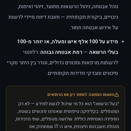
נוהל אבטחה, ניהול הרשאות מתועד, זיהוי ואימות,
גיבויים, ביקורת תקופתית — וחובת דיווח מיידי לרשות
על אירוע אבטחה חמור.
מידע על 100 אלף איש ומעלה, או יותר מ-100
בעלי הרשאה
—
רמת אבטחה גבוהה
: רלוונטי
לרשתות מרפאות ומכונים גדולים, וגורר בין היתר סקרי
סיכונים ומבדקי חדירות תקופתיים.
הטעות הנפוצה: לספור רק את הרופאים
״בעל הרשאה״ הוא כל מי שיכול לגשת למידע — לא רק
המטפלים. בקליניקה טיפוסית שאנחנו פוגשים בשטח,
הספירה האמיתית כוללת: שלושה מטפלים, שתי מזכירות,
מנהלת חשבונות חיצונית, איש ה-IT שמתחזק את