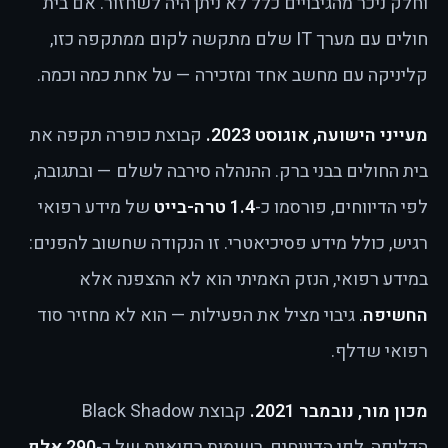
וחלק ניכר מהגיבויים כלל לא ניתן היה לשחזור. אם בית
חולים עם מערך IT שלם מתקשה לקום ממתקפה כזו,
קליניקה עם מחשב אחד ומזכירה — על אחת כמה וכמה.
מעייני הישועה, אוגוסט 2023.
קבוצת כופרה תקפה את
בית החולים בבני ברק. ההנהלה סירבה לשלם — ובתגובה,
לפי הדיווחים, פורסמו כ-
1.4 טרה-בייט
של מידע רפואי
רגיש, כולל מידע פסיכיאטרי. זו הנקודה שחשוב להפנים:
במידע רפואי, הנזק האמיתי הוא לא ההצפנה אלא
החשיפה
. גיבוי מציל את הפעילות — הוא לא מחזיר סוד
רפואי שדלף.
מכון מור, נובמבר 2021.
קבוצת Black Shadow
הדליפה, לפי הדיווחים, רשומות רפואיות של כ-
290 אלף