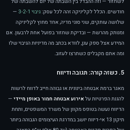
לשחזור — וזה ההבדל בין השבתה של יום להשבתה של
חודשים. הכלל לקליניקה זהה לכל עסק:
גיבוי 3-2-1
—
שלושה עותקים, שני סוגי מדיה, אחד מחוץ לקליניקה
ומנותק מהרשת — ובדיקת שחזור בפועל אחת לרבעון. אם
המידע אצל ספק ענן, לוודא בכתב מה מדיניות הגיבוי שלו
ומה אתם מקבלים כשתרצו לעזוב.
5. כשזה קורה: תגובה ודיווח
מאגר ברמת אבטחה בינונית או גבוהה חייב לדווח לרשות
להגנת הפרטיות על
אירוע אבטחה חמור באופן מיידי
—
הדיווח נעשה בטופס מקוון של משרד המשפטים, ותחת
תיקון 13 אי-דיווח יושב במדרגת העיצומים הגבוהה ביותר