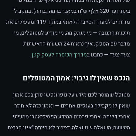
של הפרות תקנות האבטחה (עד 80 אלף ש״ח במאגר
בינוני ועד 320 אלף ש״ח במאגר ברמה גבוהה). במקביל
מדווחים למערך הסייבר הלאומי במוקד 119 ומפעילים את
תוכנית התגובה — מי מנתק מה, מי מודיע למטופלים, מי
מדבר עם הספק. איך נראות 24 השעות הראשונות
צעד-צעד — כתבנו ב
מדריך הכופרה לעסק קטן
.
הנכס שאין לו גיבוי: אמון המטופלים
מטופל שמוסר לכם מידע על גופו ונפשו נותן בכם אמון
שאין לו מקבילה בענפים אחרים — ואמון כזה לא חוזר
אחרי דליפה. אחרי פרסום המידע הפסיכיאטרי ממעייני
הישועה, השאלה שנשאלה בציבור לא הייתה ״איזו קבוצת