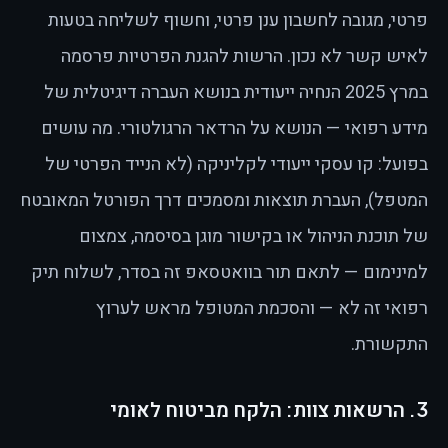
פרטי, מגובה לחשבון ענן פרטי, וחשוף לשליחה בטעות
לאיש קשר לא נכון. הרשות להגנת הפרטיות פרסמה
במרץ 2025 הנחיה ייעודית בנושא העברה דיגיטלית של
מידע רפואי — הנושא על הרדאר הרגולטורי. מה עושים
בפועל: קו עסקי ייעודי לקליניקה (לא הנייד הפרטי של
המטפל), העברת תוצאות ומסמכים דרך הפורטל המאובטח
של תוכנת הניהול או בקישור מוגן בסיסמה, צמצום
למינימום — לתאם תור בוואטסאפ זה בסדר, לשלוח תיק
רפואי זה לא — והסכמת המטופל מראש לערוץ
התקשורת.
3. הרשאות צוות: הלקח מביטוח לאומי