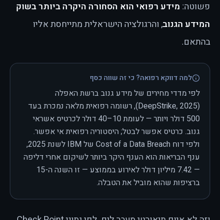
פשוטה:
מידע רפואי הוא הסחורה היקרה ביותר בשוק
המידע הגנוב
, והרגולציה הישראלית מתייחסת אליו
בהתאם.
למה דווקא רפואה? כי זה שווה כסף
לפי מדדי מחירים של מידע גנוב ברשת האפלה
(DeepStrike, 2025), רשומה רפואית מלאה נמכרת בעד
500 דולר ויותר — לעומת 10–40 דולר לכרטיס אשראי
גנוב. כרטיס אפשר לבטל; היסטוריה רפואית אי אפשר.
ולפי דוח Cost of a Data Breach של IBM לשנת 2025,
ענף הבריאות הוא הענף היקר ביותר לשיקום אחרי דליפה
— 7.42 מיליון דולר לאירוע בממוצע — זו השנה ה-15
ברציפות שהוא מוביל את הטבלה.
וזה לא איום תיאורטי מעבר לים. לפי נתוני Check Point