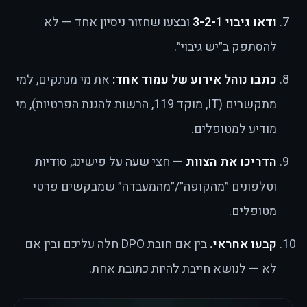
ודאו גיבוי 3-2-1
ובצעו שחזור ניסיון אחד — לא
להסתפק ב״יש גיבוי״.
כתבו נוהל אירוע של עמוד אחד:
את מי מנתקים, למי
מתקשרים (IT, מוקד 119, הרשות להגנת הפרטיות), מי
מודיע למטופלים.
הדריכו את הצוות
— חצי שעה על פישינג, סודיות
וטלפונים ״מהקופה״/״מהמעבדה״ שמבקשים פרטי
מטופלים.
קבעו אחראי.
בין אם חובת DPO חלה עליכם ובין אם
לא — לנושא חייבת להיות כתובת אחת.