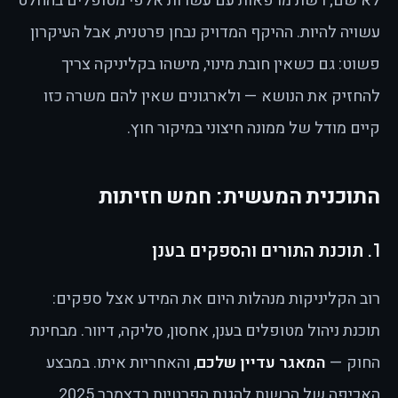
לא שם; רשת מרפאות עם עשרות אלפי מטופלים בהחלט
עשויה להיות. ההיקף המדויק נבחן פרטנית, אבל העיקרון
פשוט: גם כשאין חובת מינוי, מישהו בקליניקה צריך
להחזיק את הנושא — ולארגונים שאין להם משרה כזו
קיים מודל של ממונה חיצוני במיקור חוץ.
התוכנית המעשית: חמש חזיתות
1. תוכנת התורים והספקים בענן
רוב הקליניקות מנהלות היום את המידע אצל ספקים:
תוכנת ניהול מטופלים בענן, אחסון, סליקה, דיוור. מבחינת
החוק —
המאגר עדיין שלכם
, והאחריות איתו. במבצע
האכיפה של הרשות להגנת הפרטיות בדצמבר 2025