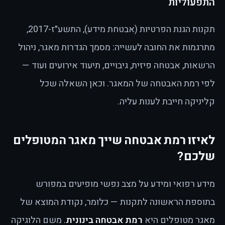
התפעוליות
תקנות הגנת הפרטיות (אבטחת מידע), התשע״ז-2017,
מתרגמות את החובה לעשייה: מסמך הגדרות מאגר, ניהול
הרשאות, אבטחה פיזית, גיבויים, תיעוד אירועים ועוד —
לפי רמת האבטחה של המאגר. וכאן השאלה שכל
קליניקה חייבת לענות עליה.
לאיזו רמת אבטחה שייך מאגר המטופלים
שלכם?
מידע רפואי ומידע על מצב נפשי מופיעים במפורש
בתוספת הראשונה לתקנות — כלומר, נקודת המוצא של
מאגר מטופלים היא
רמת אבטחה בינונית
. משם הלוגיקה