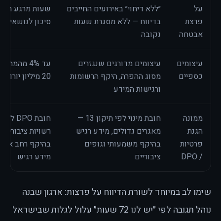
על
״ללא דיחוי״ באירועים החייבים
שעות מרגע הגילו
פרצת
בדיווח — ללא מסגרת שעות
סיכון לנושאי המ
אבטחה
נקובה
עיצומים
עיצומים מדורגים שנגזרים
עד 4% מהמח
כספיים
מסוג ההפרה, היקף הרשומות
20 מיליון יורו — הגבוה מביניהם
ורגישות המידע
ממונה
חובת מינוי לפי תיקון 13 —
הגנת
מאגרים גדולים, מידע רגיש
רשויות ציבוריות,
פרטיות
בהיקף משמעותי וגופים
בהיקף רחב או ע
/ DPO
ציבוריים
מידע רגיש
שימו לב במיוחד לשורת הדיווח על פרצות: ארגון שבנה
נוהל תגובה לפי ״יש לנו 72 שעות״ עלול לגלות שבישראל