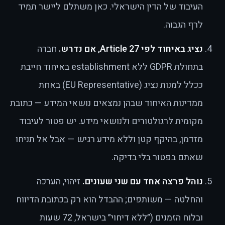
העיבוד של הדין הישראלי. כאן משתלם ליישר תמיד
לרף הגבוה.
נציג באיחוד לפי Article 27, אם נדרש.
חברה
בתחולת GDPR ללא establishment באיחוד חייבת
ככלל למנות נציג (EU Representative) באחת
ממדינות האיחוד שבהן נמצאים נושאי המידע — כתובת
מקומית לרגולטורים ולנושאי מידע. יש פטור לעיבוד
מזדמן, בהיקף קטן וללא מידע רגיש — אבל אל תניחו
שאתם בפטור בלי בדיקה.
נוהל פרצה אחד עם שני שעונים.
זיהוי, הערכה
והחלטה — משותפים; ההבדל הוא רק בכתובת הדיווח
ובלוח הזמנים (״ללא דיחוי״ בישראל, 72 שעות