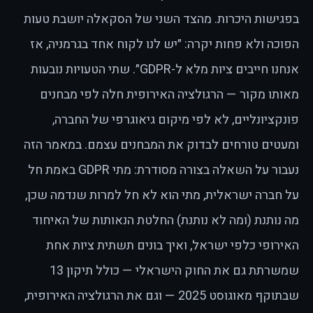
בפגישות היכרות. מהצד השני של הסקאלה יושבת טעות
הפוכה ולא פחות יקרה: ״יש לנו לקוח אחד בגרמניה, אז
אנחנו חייבים ציות מלא ל-GDPR״. שתי הטעויות נובעות
מאותו מקור — הרגולציה האירופית חלה לפי מבחנים
פונקציונליים, לא לפי מיקום גיאוגרפי של החברה,
ומעטים טורחים לבדוק את המבחנים עצמם. במאמר הזה
נעבור על השאלה בצורה מסודרת: מתי GDPR באמת חל
על חברה ישראלית, מתי הוא לא חל למרות שנדמה שכן,
מה נותנת (ומה לא נותנת) החלטת הנאותות של האיחוד
האירופי כלפי ישראל, ואיך בונים תשתית ציות אחת
שמשרתת גם את החוק הישראלי — כולל תיקון 13
שבתוקף מאוגוסט 2025 — וגם את הרגולציה האירופית,