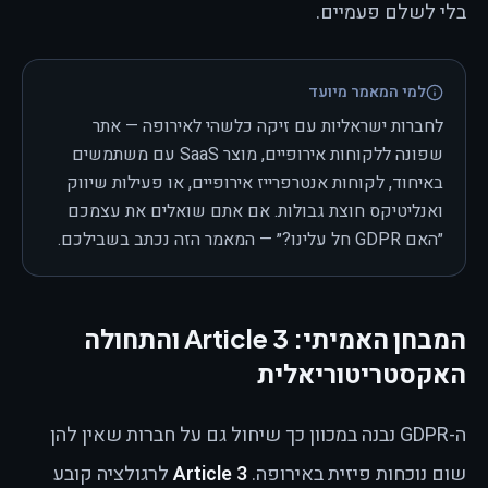
בלי לשלם פעמיים.
למי המאמר מיועד
לחברות ישראליות עם זיקה כלשהי לאירופה — אתר
שפונה ללקוחות אירופיים, מוצר SaaS עם משתמשים
באיחוד, לקוחות אנטרפרייז אירופיים, או פעילות שיווק
ואנליטיקס חוצת גבולות. אם אתם שואלים את עצמכם
״האם GDPR חל עלינו?״ — המאמר הזה נכתב בשבילכם.
המבחן האמיתי: Article 3 והתחולה
האקסטריטוריאלית
ה-GDPR נבנה במכוון כך שיחול גם על חברות שאין להן
שום נוכחות פיזית באירופה.
Article 3
לרגולציה קובע