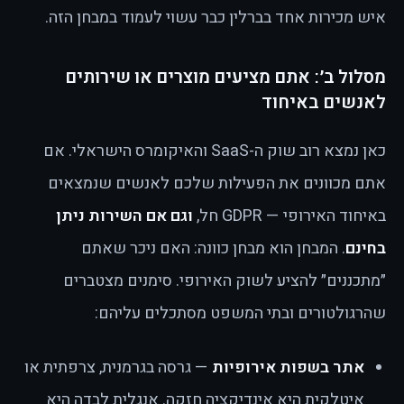
איש מכירות אחד בברלין כבר עשוי לעמוד במבחן הזה.
מסלול ב׳: אתם מציעים מוצרים או שירותים
לאנשים באיחוד
כאן נמצא רוב שוק ה-SaaS והאיקומרס הישראלי. אם
אתם מכוונים את הפעילות שלכם לאנשים שנמצאים
באיחוד האירופי — GDPR חל,
וגם אם השירות ניתן
בחינם
. המבחן הוא מבחן כוונה: האם ניכר שאתם
״מתכננים״ להציע לשוק האירופי. סימנים מצטברים
שהרגולטורים ובתי המשפט מסתכלים עליהם:
אתר בשפות אירופיות
— גרסה בגרמנית, צרפתית או
איטלקית היא אינדיקציה חזקה. אנגלית לבדה היא