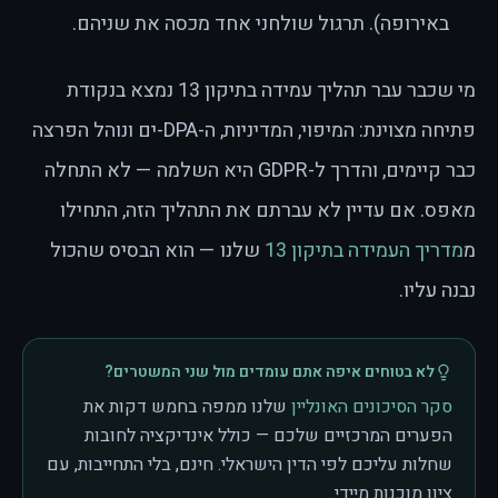
באירופה). תרגול שולחני אחד מכסה את שניהם.
מי שכבר עבר תהליך עמידה בתיקון 13 נמצא בנקודת
פתיחה מצוינת: המיפוי, המדיניות, ה-DPA-ים ונוהל הפרצה
כבר קיימים, והדרך ל-GDPR היא השלמה — לא התחלה
מאפס. אם עדיין לא עברתם את התהליך הזה, התחילו
מ
מדריך העמידה בתיקון 13
שלנו — הוא הבסיס שהכול
נבנה עליו.
לא בטוחים איפה אתם עומדים מול שני המשטרים?
סקר הסיכונים האונליין
שלנו ממפה בחמש דקות את
הפערים המרכזיים שלכם — כולל אינדיקציה לחובות
שחלות עליכם לפי הדין הישראלי. חינם, בלי התחייבות, עם
ציון מוכנות מיידי.