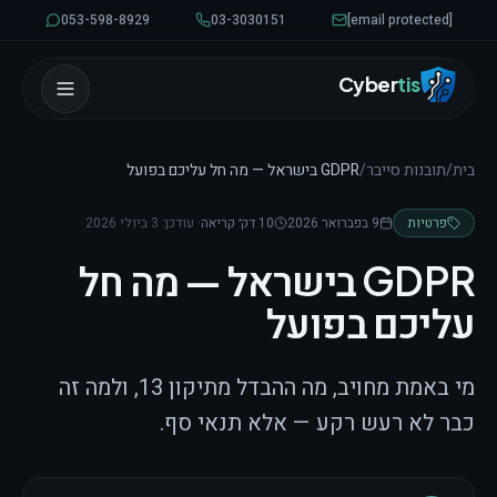
לגו לתוכן
053-598-8929
03-3030151
[email protected]
Cyber
tis
בית
/
תובנות סייבר
/
GDPR בישראל — מה חל עליכם בפועל
פרטיות
9 בפברואר 2026
10 דק׳ קריאה
· עודכן:
3 ביולי 2026
GDPR בישראל — מה חל
עליכם בפועל
מי באמת מחויב, מה ההבדל מתיקון 13, ולמה זה
כבר לא רעש רקע — אלא תנאי סף.