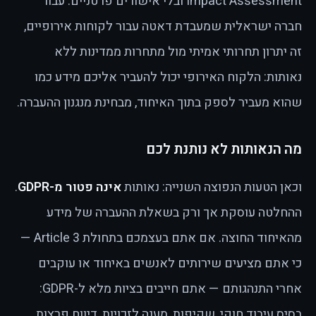
Impact Assessment ובלי אישורים פרטניים. עבור
חברה ישראלית שמעבדת דאטה עבור לקוחות אירופיים,
זה יתרון תחרותי אמיתי מול מתחרות ממדינות ללא
נאותות: הלקוח האירופי יכול להעביר אליכם מידע כמו
שהוא מעביר לספק בתוך האיחוד, מבחינת מנגנון ההעברה.
מה הנאותות לא נותנת לכם
וכאן הטעות הנפוצה השנייה: נאותות
אינה פטור מ-GDPR
.
ההחלטה עוסקת אך ורק בשאלת ההעברה של מידע
מהאיחוד החוצה. אם אתם בעצמכם בתחולת Article 3 —
כי אתם מציעים שירותים לאנשים באיחוד או עוקבים
אחרי התנהגותם — אתם חייבים בציות מלא ל-GDPR:
בסיס עיבוד חוקי, שקיפות, מענה לזכויות, דיווח פרצות