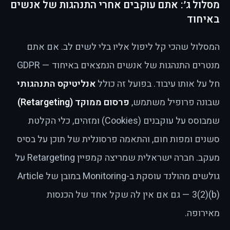
מסלול ג׳: אתם עוקבים אחרי התנהגות של אנשים
באיחוד
המסלול שהכי קל ליפול אליו בלי לשים לב. אם אתם
מנטרים התנהגות של אנשים הנמצאים באיחוד — GDPR
חל על אותו עיבוד. בפועל זה כולל
אנליטיקס התנהגותי
שבונה פרופיל משתמש,
פרסום ממוקד (Retargeting)
שמבוסס על עוקבנים (Cookies) ומזהים, כלי הקלטת
סשנים ומפות חום, והתאמה פרסונלית של תוכן על בסיס
מעקב. חברה ישראלית שמריצה קמפיין Retargeting על
גולשים מהולנד עוסקת ב-Monitoring במובן של Article
3(2)(b) — גם אם אין לה שקל אחד של הכנסות
מאירופה.