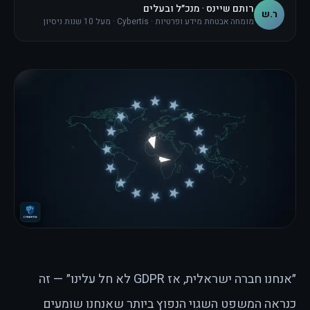
רותם שיינס · מנכ״ל ובעלים
ר.ש
מומחה אבטחת מידע ופרטיות · Cybertis · מעל 10 שנות ניסיון
״אנחנו חברה ישראלית, אז GDPR לא חל עלינו״ — זה
כנראה המשפט השגוי הנפוץ ביותר שאנחנו שומעים