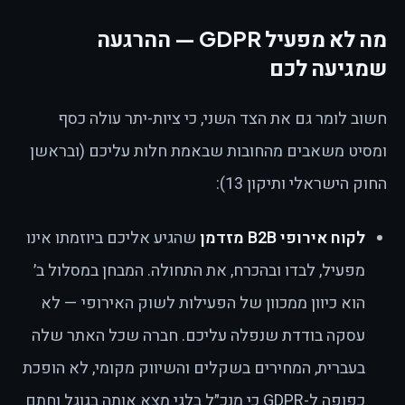
מה לא מפעיל GDPR — ההרגעה
שמגיעה לכם
חשוב לומר גם את הצד השני, כי ציות-יתר עולה כסף
ומסיט משאבים מהחובות שבאמת חלות עליכם (ובראשן
החוק הישראלי ותיקון 13):
לקוח אירופי B2B מזדמן
שהגיע אליכם ביוזמתו אינו
מפעיל, לבדו ובהכרח, את התחולה. המבחן במסלול ב׳
הוא כיוון ממכוון של הפעילות לשוק האירופי — לא
עסקה בודדת שנפלה עליכם. חברה שכל האתר שלה
בעברית, המחירים בשקלים והשיווק מקומי, לא הופכת
כפופה ל-GDPR כי מנכ״ל בלגי מצא אותה בגוגל וחתם