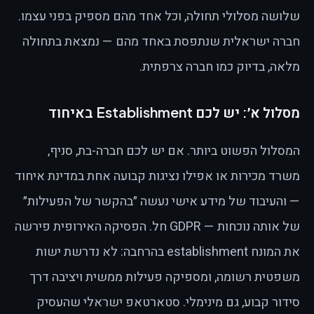
שלושה מסלולי תחולה, וכל אחד מהם מספיק בפני עצמו.
חברה ישראלית שנתפסת באחד מהם — נמצאת בתחולה
מלאה, בדיוק כמו חברה צרפתית.
מסלול א׳: יש לכם Establishment באיחוד
המסלול הפשוט ביותר. אם יש לכם חברה-בת, סניף,
משרד מכירות או אפילו נציגות קבועה אחת במדינת איחוד
— והעיבוד של מידע אישי נעשה ״בהקשר של הפעילות״
של אותה נוכחות — GDPR חל. הפסיקה האירופית פירשה
את המונח establishment בהרחבה: לא נדרשת ישות
משפטית רשומה, ומספיקה פעילות ממשית ויציבה דרך
סידור קבוע, גם מינימלי. סטארטאפ ישראלי שהעסיק