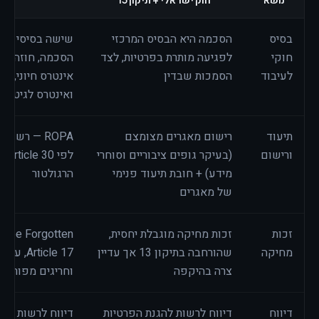
בסיס
הסכמה היא הבסיס המרכזי
שישה בסיסי עיב
חוקי
לפגיעה מותרת בפרטיות, לצד
הסכמה, חוזה, חו
לעיבוד
הסמכות שבדין
אינטרס חיוני, מש
ואינטרס לגיטימי
תיעוד
רישום מאגרים מצומצם
ROPA — רשומ
ורישום
(בעיקר גופים ציבוריים וסוחרי
לפי
מידע) + חובת תיעוד פנימי
הרגולטור
של מאגרים
זכות
זכות מחיקה מוגבלת יחסית,
מחיקה
שהורחבה בתיקון 13 אך עדיין
rticle 17
צרה בהיקפה
וחריגים מפורטת
דיווח
דיווח לרשות להגנת הפרטיות