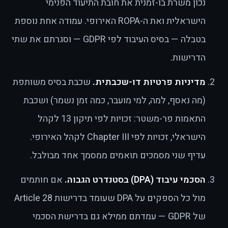
נכון משרת בו-זמנית את חובת התיעוד הפנימי
הישראלית ואת ה-ROPA האירופי. עמודה אחת נוספת
בטבלה — בסיס העיבוד לפי GDPR — וסגרתם את שתי
הדרישות.
מדיניות פרטיות דו-שכבתית.
שכבת בסיס משותפת
(מה נאסף, למה, למי מועבר, כמה זמן נשמר) ושכבת
התאמות פר-משטר: זכויות לפי תיקון 13 לקהל
הישראלי, זכויות לפי Chapter III לקהל האירופי.
עדיף שני מסמכים תואמים ממסמך אחד מבולבל.
הסכמי עיבוד (DPA) בסטנדרט הגבוה.
אם חותמים
מול כל הספקים על DPA שעומד בדרישות Article 28
של GDPR — עמדתם ממילא גם בדרישת הסכמי